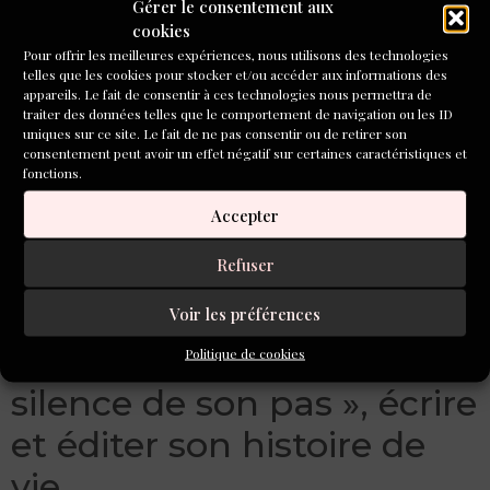
« Portraits de famille »
Gérer le consentement aux
cookies
Un de mes arrière-arrière-grand-père, une figure
Pour offrir les meilleures expériences, nous utilisons des technologies
telles que les cookies pour stocker et/ou accéder aux informations des
patriarcale très austère, a écrit à sa femme, partie chez ses
appareils. Le fait de consentir à ces technologies nous permettra de
parents se remettre d’une naissance difficile : « Ton silence
traiter des données telles que le comportement de navigation ou les ID
me tue !». Ce cri d’angoisse devant le sort de sa femme et
uniques sur ce site. Le fait de ne pas consentir ou de retirer son
consentement peut avoir un effet négatif sur certaines caractéristiques et
de son enfant me dit aujourd’hui le désarroi de cet
fonctions.
homme, toujours présenté dans la légende familiale
comme très sûr de lui. J’ai souhaité brosser quelques
Accepter
portraits de mes ascendants, comme un restaurateur peut
redécouvrir les couleurs originales d’un tableau.
Refuser
Anny Claude Melloul-
Voir les préférences
Hammel : « Dans le
Politique de cookies
silence de son pas », écrire
et éditer son histoire de
vie