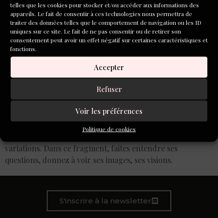
telles que les cookies pour stocker et/ou accéder aux informations des
appareils. Le fait de consentir à ces technologies nous permettra de
traiter des données telles que le comportement de navigation ou les ID
uniques sur ce site. Le fait de ne pas consentir ou de retirer son
consentement peut avoir un effet négatif sur certaines caractéristiques et
fonctions.
Accepter
Refuser
Voir les préférences
Je vous propose d’écrire l’exil de la femme au « je », avec
des phrases courtes, interrompues par de fréquents
Politique de cookies
retours à la ligne. Jouez avec les répétitions et les
variations. Dans ce fragment, faites entendre ses
questions, donnez à voir ses images, ses visions.
S'inscrire à la newsletter