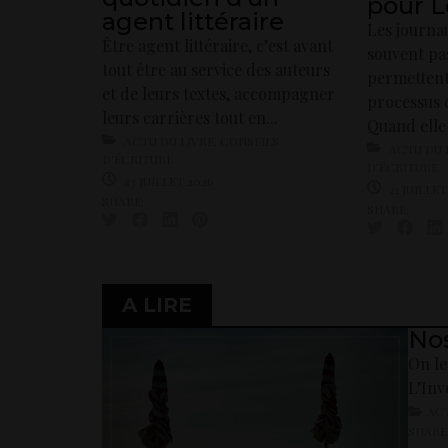
pour L
agent littéraire
Les journau
Être agent littéraire, c’est avant
souvent pa
tout être au service des auteurs
permettent
et de leurs textes, accompagner
processus 
leurs carrières tout en...
Quand elle 
ACTU DU LIVRE
,
CONSEILS
ACTU DU 
D'ÉCRITURE
D'ÉCRITURE
23 JUILLET 2026
21 JUILLET
SHARE:
SHARE:
A LIRE
Nos
On le
L’Inve
ACT
SHARE