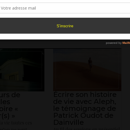
sentement peut avoir un effet négatif sur certaines caractéristiques et fonctions.
U DU LIVRE
,
CONSEILS D'ÉCRITURE
23 JUILLET 2026
:
Accepter
Refuser
Voir les préférence
Politique de cookies
Écrire son histoire
urs de
de vie avec Aleph,
les
le témoignage de
oire «
Patrick Oudot de
(s) »
Dainville
la vie toutes ces
Au fil des sessions en présentiel,
qu’on ne peut