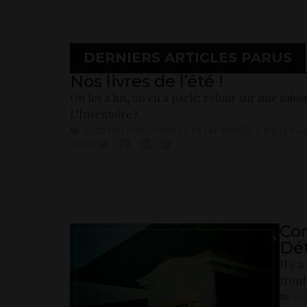
DERNIERS ARTICLES PARUS
Nos livres de l’été !
On les a lus, on en a parlé; retour sur une saiso
L’Inventoire !...
ACTU DU LIVRE
,
CONSEILS DE LECTURE
25 JUILLET 20
SHARE:
Con
Dét
Il y 
front
L'A