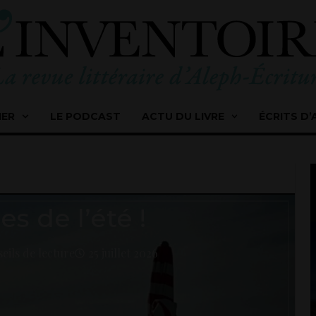
IER
LE PODCAST
ACTU DU LIVRE
ÉCRITS D’
es de l’été !
eils de lecture
25 juillet 2026