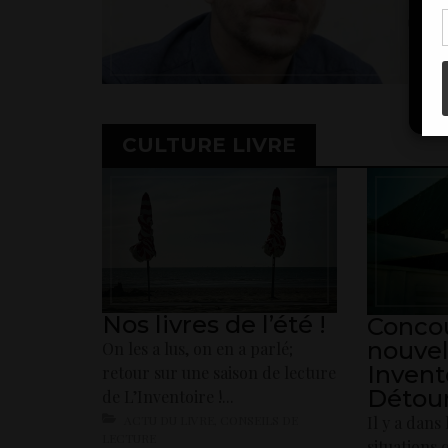
en...
con
ACT
SHARE
CULTURE LIVRE
Nos livres de l’été !
Conco
nouvel
On les a lus, on en a parlé;
Invent
retour sur une saison de lecture
Détour
de L’Inventoire !...
Il y a dans 
ACTU DU LIVRE
,
CONSEILS DE
LECTURE
situations 