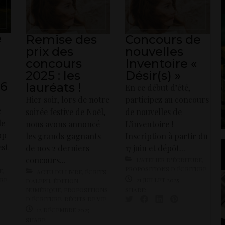
e
Remise des
Concours de
prix des
nouvelles
concours
Inventoire «
2025 : les
Désir(s) »
26
lauréats !
En ce début d’été,
Hier soir, lors de notre
participez au concours
e
soirée festive de Noël,
de nouvelles de
le
nous avons annoncé
L’inventoire !
op
les grands gagnants
Inscription à partir du
est
de nos 2 derniers
17 juin et dépôt...
concours...
L'ATELIER D'ÉCRITURE
,
PROPOSITIONS D'ÉCRITURE
E
,
ACTU DU LIVRE
,
ÉCRITS
URE
21 JUILLET 2025
D'ALEPH
,
ÉDITION
NUMÉRIQUE
,
PROPOSITIONS
SHARE:
D'ÉCRITURE
,
RÉCITS DE VIE
12 DÉCEMBRE 2025
SHARE: