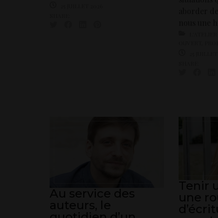
25 JUILLET 2026
aborder de
SHARE:
nous une hi
L'ATELIER
OUVERT
,
PROP
25 JUILLET
SHARE:
Tenir u
Au service des
une ro
auteurs, le
d’écri
quotidien d’un