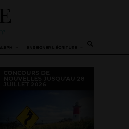
ALEPH
ENSEIGNER L’ÉCRITURE
CONCOURS DE
NOUVELLES JUSQU'AU 28
JUILLET 2026
Concours de nouvelles 
Détour(s) 
L'atelier D'écriture
,
L'atelier ouvert
,
Propositions 