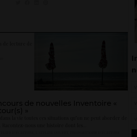
n de lecture de
26
cours de nouvelles Inventoire «
our(s) »
a dans la vie toutes ces situations qu’on ne peut aborder de
. Racontez-nous une histoire dont les...
TELIER D'ÉCRITURE
,
L'ATELIER OUVERT
,
PROPOSITIONS D'ÉCRITURE