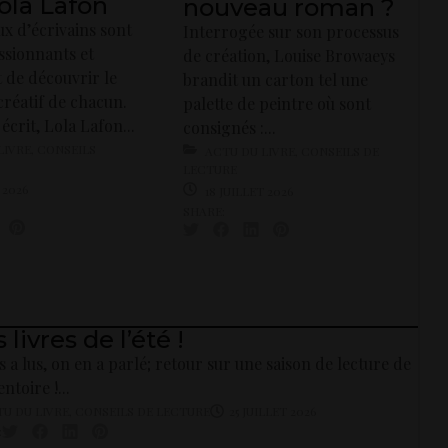
ola Lafon
nouveau roman ?
x d’écrivains sont
Interrogée sur son processus
ssionnants et
de création, Louise Browaeys
 de découvrir le
brandit un carton tel une
créatif de chacun.
palette de peintre où sont
écrit, Lola Lafon...
consignés :...
LIVRE
,
CONSEILS
ACTU DU LIVRE
,
CONSEILS DE
LECTURE
 2026
18 JUILLET 2026
SHARE:
 livres de l’été !
s a lus, on en a parlé; retour sur une saison de lecture de
ntoire !...
U DU LIVRE
,
CONSEILS DE LECTURE
25 JUILLET 2026
: