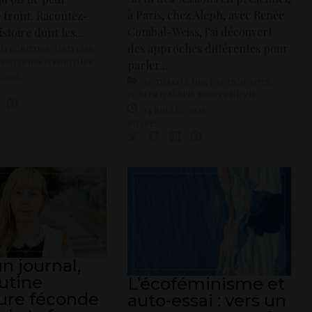
à Paris, chez Aleph, avec Renée
 front. Racontez-
Combal-Weiss, j’ai découvert
stoire dont les...
des approches différentes pour
 D'ÉCRITURE
,
L'ATELIER
OSITIONS D'ÉCRITURE
parler...
 2026
ACTUALITÉ DES PARTICIPANTS
,
ÉCRITS D'ALEPH
,
RÉCITS DE VIE
24 JUILLET 2026
SHARE:
n journal,
utine
L’écoféminisme et
ture féconde
auto-essai : vers un