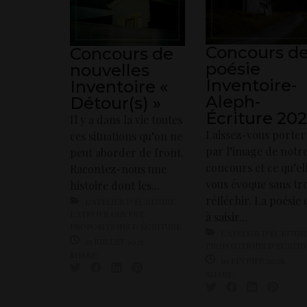
Concours d
Concours de
poésie
nouvelles
Inventoire-
Inventoire «
Aleph-
Détour(s) »
Écriture 20
Il y a dans la vie toutes
Laissez-vous porter
ces situations qu’on ne
par l’image de notr
peut aborder de front.
concours et ce qu’el
Racontez-nous une
vous évoque sans tr
histoire dont les...
réfléchir. La poésie 
L'ATELIER D'ÉCRITURE
,
L'ATELIER OUVERT
,
à saisir...
PROPOSITIONS D'ÉCRITURE
L'ATELIER D'ÉCRITUR
25 JUILLET 2026
PROPOSITIONS D'ÉCRIT
SHARE:
10 FÉVRIER 2026
SHARE: