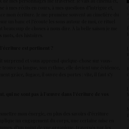
voix de mes personnages me traverser. Je vais au cinéma et,
se à mes récits en cours, à mes questions d’intrigue et,
C
»
nce mon écriture. Je me promène souvent au cimetière du
2
s sur un banc et j’écoute les sons autour de moi, ce rituel
ont beaucoup de choses à nous dire. À la belle saison je me
É
t
s mots, des histoires.
2
’écriture est pertinent ?
L
1
écit surprend et vous apprend quelque-chose sur vous-
trouve sa langue, son rythme, elle devient une évidence,
R
c
t grâce, fugace, il ouvre des portes : vite, il faut s’y
1
L
t, qui ne sont pas à l’œuvre dans l’écriture de vos
M
1
M
nsmettre mon énergie, en plus des savoirs d’écriture
p
1
mplique un engagement du corps, une certaine mise en
ommes, d’un point de vue organique, traversés par les