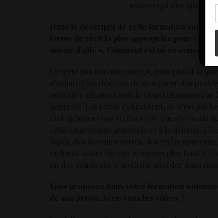
con
univers qui dise quelque
Dans le descriptif de cette formation vous év
forme de récit la plus appropriée pour raconte
autour d’elle ». Comment est né ce concept e
Ce n’est pas tant un concept, mais plutôt la ques
d’aujourd’hui désireux de s’emparer des probl
nouvelles alliances avec le vivant imposées par 
générale. Les récits s’affrontent, ce n’est pas b
tant qu’auteur inscrit dans ces transformations
cette catastrophe annoncée et à la déjouer.
L’éc
fuites, des devenirs autres, des récits nouveau
incluent toutes les voix évoquées plus haut. Cela
un des points que je souhaite aborder dans mes
Vous proposez dans votre formation notamment
de son projet. Avez-vous les vôtres ?