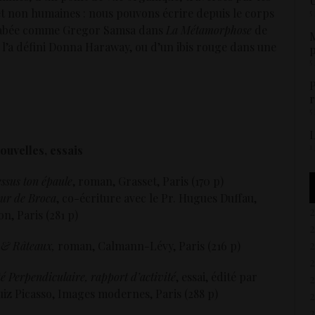
U
et non humaines : nous pouvons écrire depuis le corps
5
carabée comme Gregor Samsa dans
La Métamorphose
de
M
l’a défini Donna Haraway, ou d’un ibis rouge dans une
p
5
P
r
5
L
1
uvelles, essais
ssus ton épaule
, roman, Grasset, Paris (170 p)
eur de Broca
, co-écriture avec le Pr. Hugues Duffau,
n, Paris (281 p)
s & Râteaux,
roman, Calmann-Lévy, Paris (216 p)
té Perpendiculaire, rapport d’activité
, essai, édité par
iz Picasso, Images modernes, Paris (288 p)
2