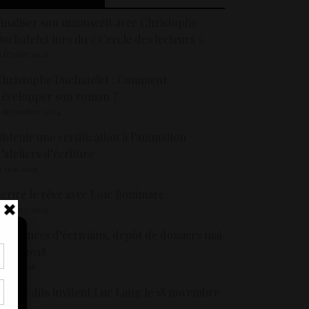
inaliser son manuscrit avec Christophe
uchatelet lors du « Cercle des lecteurs »
5 février 2025
hristophe Duchatelet : Comment
évelopper son roman ?
 décembre 2024
btenir une certification à l’animation
’ateliers d’écriture
7 mai 2025
crire le rêve avec Loïc Bonimare
 octobre 2025
ésidences d’écrivains, dépôt de dossiers mai
 juin 2018
 avril 2018
tir
nt
es Inédits invitent Luc Lang le 18 novembre
son
013