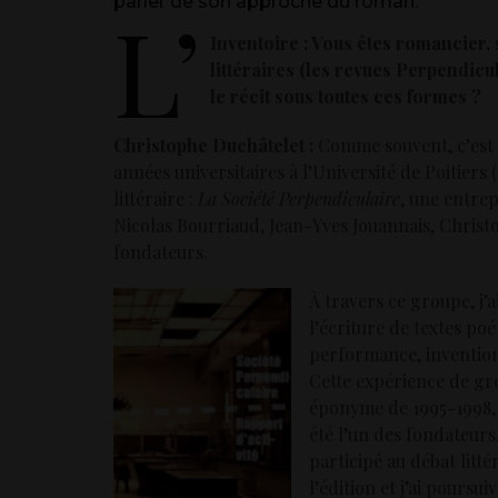
parler de son approche du roman.
L’
Inventoire : Vous êtes romancier,
littéraires (les revues Perpendicu
le récit sous toutes ces formes ?
Christophe Duchâtelet :
Comme souvent, c’est 
années universitaires à l’Université de Poitiers (
littéraire :
La Société Perpendiculaire
, une entrep
Nicolas Bourriaud, Jean-Yves Jouannais, Chris
fondateurs.
À travers ce groupe, j’
l’écriture de textes poé
performance, invention
Cette expérience de gro
éponyme de 1995-1998, 
été l’un des fondateur
participé au débat litté
l’édition et j’ai poursu