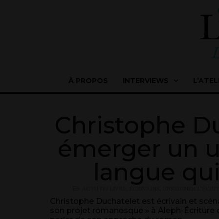
À PROPOS
INTERVIEWS
L’ATEL
Christophe Duc
émerger un un
langue qui
ACTU DU LIVRE
,
ÉCRIVAINS
,
ENSEIGNER L'ÉCRI
Christophe Duchatelet est écrivain et scén
son projet romanesque » à Aleph-Écriture d