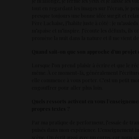
Je m’allonge, je ferme les yeux et je laisse les 
tout en regardant les images sur l’écran, je pen
presque toujours une bonne idée surgit et rela
Père Lachaise, j’habite juste à côté : je m’assied
m’apaise et m’inspire. J’écoute les défunts, ils 
promène la nuit dans la nature et il me vient de
Quand sait-on que son approche d’un projet d
Lorsque l’on prend plaisir à écrire et que le r
même. À ce moment-là, généralement l’écriture 
elle commence à vous porter. C’est un petit momen
engouffrer pour aller plus loin.
Quels ressorts activent en vous l’enseignemen
propres textes ?
Par ma pratique de performeur, j’essaie de tra
puisés dans mon expérience. L’enseignement i
scène. On écrit aussi avec un corps, car nous s