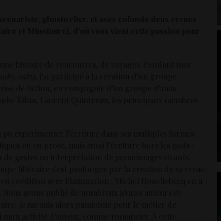
 scénariste, ghostwriter, et avez cofondé deux revues
laire et Minotaure), d’où vous vient cette passion pour
une histoire de rencontres, de voyages. Pendant mes
1983-1985), j’ai participé à la création d’un groupe
rise de fiction, en compagnie d’un groupe d’amis :
tophe Kihm, Laurent Quintreau, les principaux membres
ai pu expérimenter l’écriture dans ses multiples formes :
tiques ou en prose, mais aussi l’écriture hors les mots :
 de gestes ou interprétation de personnages vivants.
upe littéraire s’est prolongée par la création de sa revue
en coédition avec Flammarion ; Michel Houellebecq en a
s. Nous avons publié de nombreux jeunes auteurs et
raire. Je me suis alors passionné pour le métier de
ivi mon activité d’auteur, comme romancier. À cette