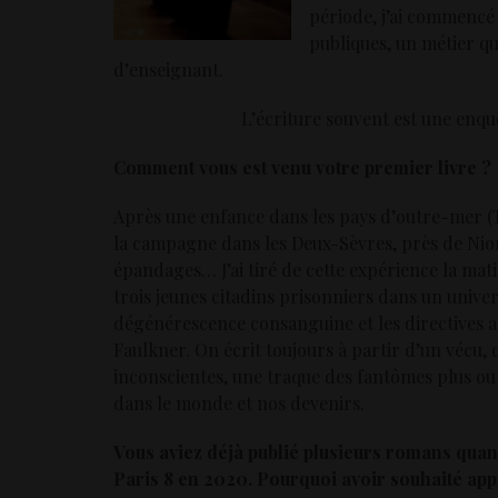
période, j’ai commencé
publiques, un métier qu
d’enseignant.
L’écriture souvent est une enqu
Comment vous est venu votre premier livre ?
Après une enfance dans les pays d’outre-mer (T
la campagne dans les Deux-Sèvres, près de Niort
épandages… J’ai tiré de cette expérience la mat
trois jeunes citadins prisonniers dans un univer
dégénérescence consanguine et les directives a
Faulkner. On écrit toujours à partir d’un vécu, 
inconscientes, une traque des fantômes plus ou m
dans le monde et nos devenirs.
Vous aviez déjà publié plusieurs romans quand
Paris 8 en 2020. Pourquoi avoir souhaité ap