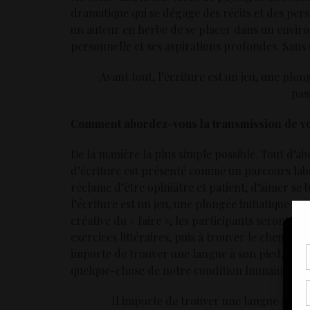
dramatique qui se dégage des récits et des per
un auteur en herbe de se placer dans un enviro
personnelle et ses aspirations profondes. Sans qu
Avant tout, l’écriture est un jeu, une plon
pas
Comment abordez-vous la transmission de vot
De la manière la plus simple possible. Tout d’ab
d’écriture est présenté comme un parcours labo
réclame d’être opiniâtre et patient, d’aimer se 
l’écriture est un jeu, une plongée initiatique e
créative du « faire », les participants seront inv
exercices littéraires, puis à trouver le chemin 
importe de trouver une langue à son pied, qui n’
Pou
quelque-chose de notre condition humaine.
coo
à c
Il importe de trouver une langue à son 
de 