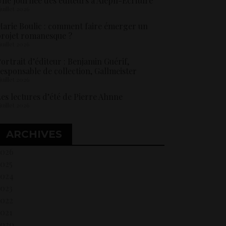
ne Journée des éditeurs à Aleph-Ecriture
 juillet 2026
arie Boulic : comment faire émerger un
rojet romanesque ?
 juillet 2026
ortrait d’éditeur : Benjamin Guérif,
esponsable de collection, Gallmeister
 juillet 2026
es lectures d’été de Pierre Ahnne
 juillet 2026
ARCHIVES
2026
2025
2024
2023
2022
021
2020