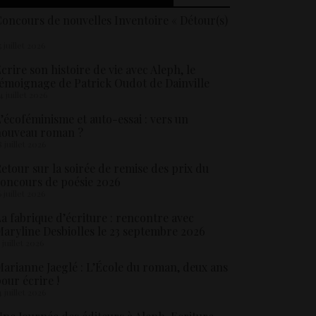
oncours de nouvelles Inventoire « Détour(s)
5 juillet 2026
crire son histoire de vie avec Aleph, le
émoignage de Patrick Oudot de Dainville
4 juillet 2026
’écoféminisme et auto-essai : vers un
nouveau roman ?
8 juillet 2026
etour sur la soirée de remise des prix du
oncours de poésie 2026
6 juillet 2026
a fabrique d’écriture : rencontre avec
aryline Desbiolles le 23 septembre 2026
5 juillet 2026
arianne Jaeglé : L’École du roman, deux ans
our écrire !
4 juillet 2026