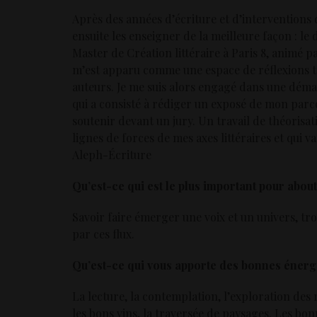
Après des années d’écriture et d’interventions d
ensuite les enseigner de la meilleure façon : le
Master de Création littéraire à Paris 8, animé p
m’est apparu comme une espace de réflexions tout
auteurs. Je me suis alors engagé dans une déma
qui a consisté à rédiger un exposé de mon parc
soutenir devant un jury. Un travail de théorisa
lignes de forces de mes axes littéraires et qui
Aleph-Écriture
Qu’est-ce qui est le plus important pour about
Savoir faire émerger une voix et un univers, trou
par ces flux.
Qu’est-ce qui vous apporte des bonnes énerg
La lecture, la contemplation, l’exploration des r
les bons vins, la traversée de paysages. Les bon