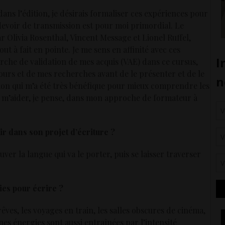
ans l’édition, je désirais formaliser ces expériences pour
 devoir de transmission est pour moi primordial. Le
ar Olivia Rosenthal, Vincent Message et Lionel Ruffel,
 à fait en pointe. Je me sens en affinité avec ces
rche de validation de mes acquis (VAE) dans ce cursus,
ours et de mes recherches avant de le présenter et de le
tion qui m’a été très bénéfique pour mieux comprendre les
 va m’aider, je pense, dans mon approche de formateur à
ir dans son projet d’écriture ?
ver la langue qui va le porter, puis se laisser traverser
ies pour écrire ?
êves, les voyages en train, les salles obscures de cinéma,
nes énergies sont aussi entraînées par l’intensité