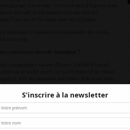
sonnages que l’on traque. C’est pourquoi il importe pour
F
nnent narratif en adéquation avec son histoire
D
oi, l’énergie de l’écriture peut vite s’épuiser.
2
gée initiatique et ludique dans la mémoire des récits,
C
sés ou à venir.
d
9
re expérience via cette formation ?
O
ord communiquer ma joie d’écrire. Parfois le travail
d
rieux ou de souffrances. Certes l’écriture d’un roman
2
bagarrer avec ses monstres intérieurs. Mais avant tout,
É
t ludique dans la mémoire des récits. Selon la méthode
1
ités à vivre des expériences sensorielles à travers divers
R
Gérer le consentement aux cookies
et les espaces pour développer un récit romanesque. Il
à
est pas celle des autres, d’imaginer un univers qui dise
r offrir les meilleures expériences, nous utilisons des technologies telles que les
2
kies pour stocker et/ou accéder aux informations des appareils. Le fait de consen
es technologies nous permettra de traiter des données telles que le comporteme
L
pied, qui n’est pas celle des autres, d’imaginer un
navigation ou les ID uniques sur ce site. Le fait de ne pas consentir ou de retirer 
2