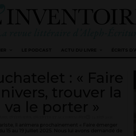
IER
LE PODCAST
ACTU DU LIVRE
ÉCRITS D’
hatelet : « Faire
ivers, trouver la
 va le porter »
TURE
,
INTERVIEWS
,
INVENTER ET ACCOMPAGNER
24 JUIN 2025
ariste, il animera prochainement « Faire émerger
u 15 au 19 juillet 2025. Nous lui avons demandé de