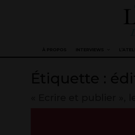
À PROPOS
INTERVIEWS
L’ATEL
Étiquette :
édi
« Ecrire et publier »,