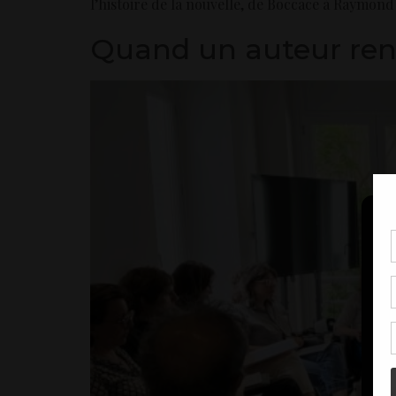
l’histoire de la nouvelle, de Boccace à Raymond
Quand un auteur ren
Pou
coo
à c
de 
con