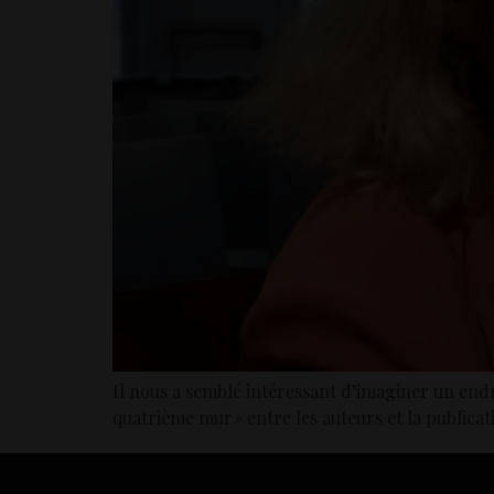
Il nous a semblé intéressant d’imaginer un endr
quatrième mur » entre les auteurs et la publicat