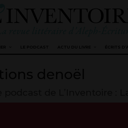
IER
LE PODCAST
ACTU DU LIVRE
ÉCRITS D’
tions denoël
 le podcast de L’Inventoire : 