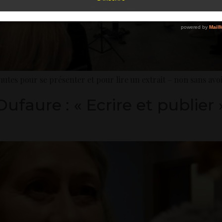
Politique de cookies
tes pour se présenter et pour lire un extrait – non sans avoir 
ure : « Ecrire et publier »