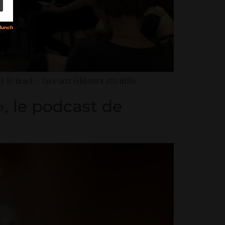
le tract – face aux éditeurs attentifs.
, le podcast de