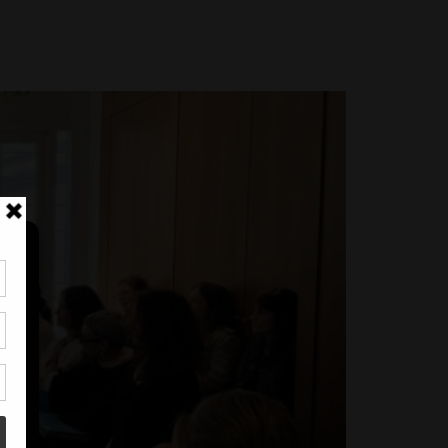
tir
nt
son
s