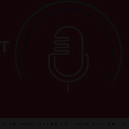
 à la rencontre de Danièle Pétrès, écrivaine et rédactrice en