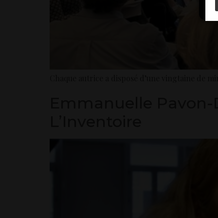
Chaque autrice a disposé d’une vingtaine de minu
Emmanuelle Pavon-Dufa
L’Inventoire