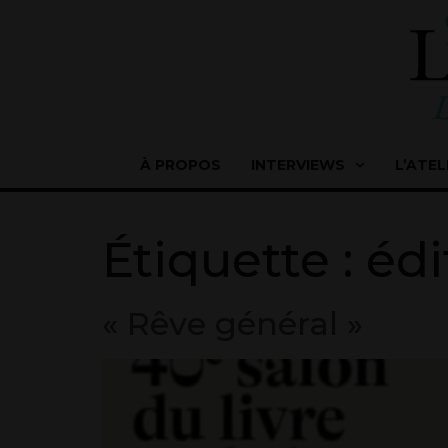
À PROPOS
INTERVIEWS
L’ATEL
Étiquette :
édi
« Rêve général »