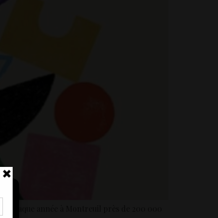
eille chaque année à Montreuil près de 200 000