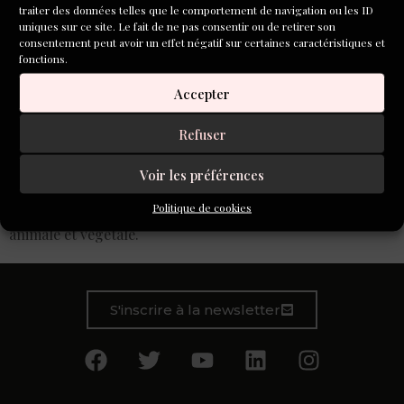
traiter des données telles que le comportement de navigation ou les ID
uniques sur ce site. Le fait de ne pas consentir ou de retirer son
consentement peut avoir un effet négatif sur certaines caractéristiques et
fonctions.
Accepter
Refuser
Faux palais, animaux empaillés, décors vides aux couleurs
acidulées, ce monde a l’air d’un monde réel, il n’est que la
Voir les préférences
métaphore d’un postcolonialisme inconscient, d’une
Politique de cookies
richesse enfuie, d’une prédation qui détruit l’espèce
animale et végétale.
S'inscrire à la newsletter