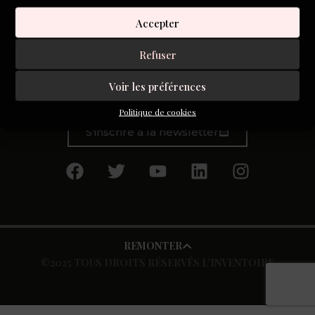
fameux Zaï Zaï Zaï Zaï, l’histoire d’un type pourchassé par
la police parce qu’il a oublié sa carte de fidélité pour payer
Accepter
ses courses au supermarché). Il est passé depuis deux ans
Refuser
au roman. « Le Discours » (2018) relatait l’histoire d’un
trentenaire aux prises avec […]
Voir les préférences
Politique de cookies
S'inscrire à la newsletter
REMONTER
©2025 TOUS DROITS RÉSERVÉS L’INVENTOIRE