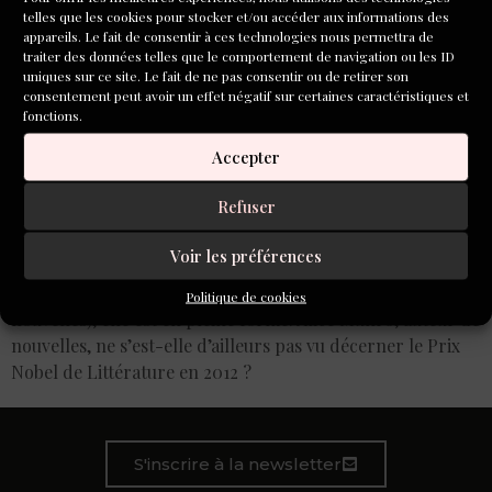
telles que les cookies pour stocker et/ou accéder aux informations des
appareils. Le fait de consentir à ces technologies nous permettra de
traiter des données telles que le comportement de navigation ou les ID
uniques sur ce site. Le fait de ne pas consentir ou de retirer son
consentement peut avoir un effet négatif sur certaines caractéristiques et
fonctions.
Accepter
Souvent les éditeurs en France hésitent à publier des
Refuser
nouvelles, le roman restant l’art majeur et celui qui touche
le plus de lecteurs. Pourtant, dans les pays anglo-saxons,
Voir les préférences
où le trait d’esprit et l’humour tiennent encore une place
à part (témoin les nombreuses revues éditant des
Politique de cookies
nouvelles), elle est en pleine forme. Alice Munro, auteur de
nouvelles, ne s’est-elle d’ailleurs pas vu décerner le Prix
Nobel de Littérature en 2012 ?
S'inscrire à la newsletter