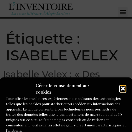
Étiquette :
ISABELE VELEX
Isabelle Velex : « Des
rencontres si fortes que je
Gérer le consentement aux
cookies
ne pouvais que les écrire »
Pour offrir les meilleures expériences, nous utilisons des technologies
telles que les cookies pour stocker et/ou accéder aux informations des
appareils. Le fait de consentir à ces technologies nous permettra de
J’écrivais chaque lendemain de maraudes afin de restituer
traiter des données telles que le comportement de navigation ou les ID
le plus justement et fidèlement possible l’émotion de la
uniques sur ce site. Le fait de ne pas consentir ou de retirer son
rencontre, la personne telle qu’elle je la voyais, telle
consentement peut avoir un effet négatif sur certaines caractéristiques et
fonctions.
qu’elle se montrait à moi pour en garder la pureté, un peu