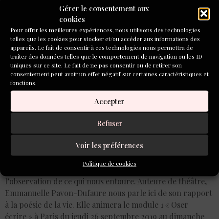
ligne »
Gérer le consentement aux
cookies
Pour offrir les meilleures expériences, nous utilisons des technologies
telles que les cookies pour stocker et/ou accéder aux informations des
appareils. Le fait de consentir à ces technologies nous permettra de
traiter des données telles que le comportement de navigation ou les ID
uniques sur ce site. Le fait de ne pas consentir ou de retirer son
consentement peut avoir un effet négatif sur certaines caractéristiques et
fonctions.
Accepter
Refuser
Voir les préférences
Politique de cookies
Écrire de la poésie c’est se rendre disponible à
l’observation de ce qui nous entoure. Auteure de théâtre,
Emmanuelle Pavon-Dufaure nous parle ici de son rapport
à la poésie de la vie. Elle animera le module 1 « Oser
écrire » à Paris du jeudi 26 septembre 2019 au dimanche