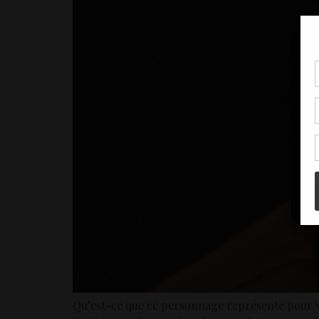
Pou
coo
à c
de 
con
Qu’est-ce que ce personnage représente pour vou