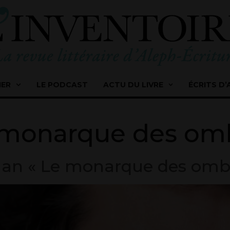
IER
LE PODCAST
ACTU DU LIVRE
ÉCRITS D’
 monarque des om
oman « Le monarque des ombr