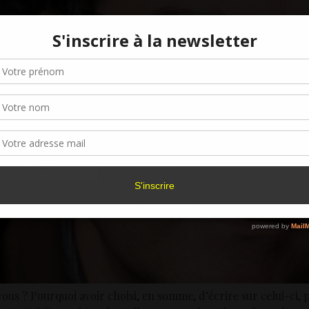
Gérer le consentement aux cookies
r offrir les meilleures expériences, nous utilisons des technologies telles que les
kies pour stocker et/ou accéder aux informations des appareils. Le fait de consen
es technologies nous permettra de traiter des données telles que le comporteme
navigation ou les ID uniques sur ce site. Le fait de ne pas consentir ou de retirer 
sentement peut avoir un effet négatif sur certaines caractéristiques et fonctions.
Accepter
Refuser
Voir les préférence
Politique de cookies
s ? Pourquoi avoir choisi, en somme, d’écrire sur celui-ci, p