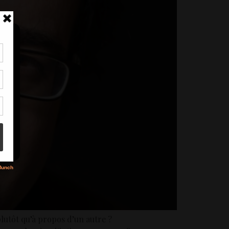
tir
nt
son
s
lutôt qu’à propos d’un autre ?