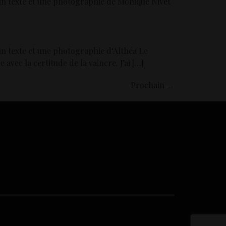
 un texte et une photographie de Monique Nivet
un texte et une photographie d‘Althéa Le
avec la certitude de la vaincre. J’ai […]
Prochain
→