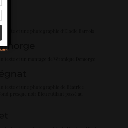
son
s
s
un texte et une photographie d‘Elodie Barrois
Demorge
i un texte et un montage de Véronique Demorge
tégnat
un texte et une photographie de Béatrice
ond presque noir Bleu rutilant passé au
et