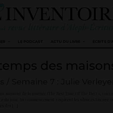
IER
LE PODCAST
ACTU DU LIVRE
ÉCRITS D’
temps des maison
 / Semaine 7 : Julie Verley
eur moment de la journée (The Best Time Of The Day) », voici 
nce du jour. Au commencement respirent les silences.Encore e
es des […]