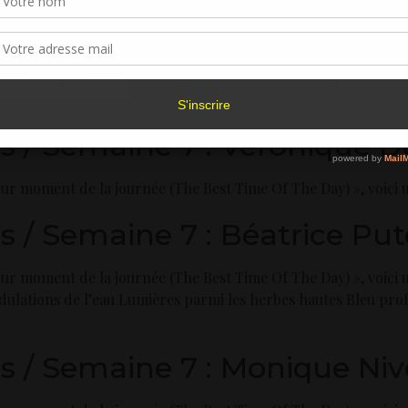
navigation ou les ID uniques sur ce site. Le fait de ne pas consentir ou de retirer 
sentement peut avoir un effet négatif sur certaines caractéristiques et fonctions.
 / Semaine 7 : Elodie Barroi
Accepter
Refuser
Voir les préférence
eur moment de la journée (The Best Time Of The Day) », voici 
Politique de cookies
s / Semaine 7 : Véronique 
leur moment de la journée (The Best Time Of The Day) », voic
 / Semaine 7 : Béatrice Pu
eur moment de la journée (The Best Time Of The Day) », voici 
lations de l’eau Lumières parmi les herbes hautes Bleu prof
 / Semaine 7 : Monique Niv