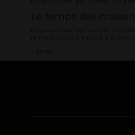
En réponse à notre appel à écriture, « Le meil
Le temps des maisons
En réponse à notre appel à écriture, « Le meill
meilleur moment de la journée J’aurais voulu que 
←
Suivant