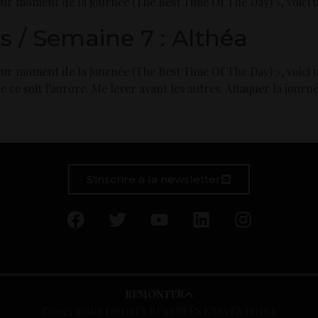
leur moment de la journée (The Best Time Of The Day) », voici
 / Semaine 7 : Althéa
eur moment de la journée (The Best Time Of The Day) », voici 
ce soit l’aurore. Me lever avant les autres. Attaquer la journée 
S'inscrire à la newsletter
REMONTER
©2025 TOUS DROITS RÉSERVÉS L’INVENTOIRE