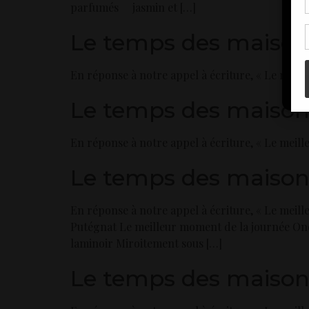
parfumés jasmin et […]
de 
con
Le temps des maisons
En réponse à notre appel à écriture, « Le meill
Le temps des maison
En réponse à notre appel à écriture, « Le meil
Le temps des maisons
En réponse à notre appel à écriture, « Le meill
Putégnat Le meilleur moment de la journée Ondu
laminoir Miroitement sous […]
Le temps des maisons