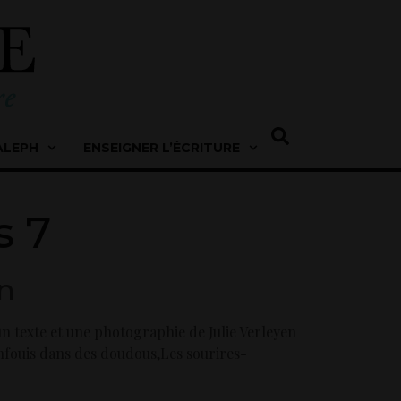
ALEPH
ENSEIGNER L’ÉCRITURE
s 7
en
un texte et une photographie de Julie Verleyen
nfouis dans des doudous,Les sourires-