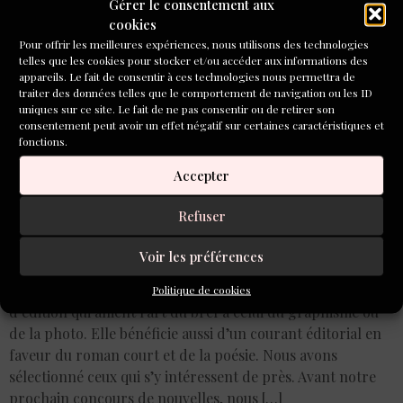
publient des nouvelles (3)
Gérer le consentement aux
cookies
Pour offrir les meilleures expériences, nous utilisons des technologies
telles que les cookies pour stocker et/ou accéder aux informations des
appareils. Le fait de consentir à ces technologies nous permettra de
traiter des données telles que le comportement de navigation ou les ID
uniques sur ce site. Le fait de ne pas consentir ou de retirer son
consentement peut avoir un effet négatif sur certaines caractéristiques et
fonctions.
Accepter
Refuser
Voir les préférences
La nouvelle se refait une santé grâce à des maisons
Politique de cookies
d’édition qui allient l’art du bref à celui du graphisme ou
de la photo. Elle bénéficie aussi d’un courant éditorial en
faveur du roman court et de la poésie. Nous avons
sélectionné ceux qui s’y intéressent de près. Avant notre
prochain concours de nouvelles, nous […]