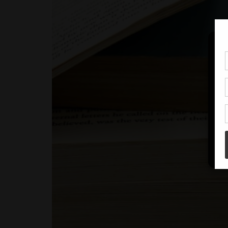
Pou
coo
à c
de 
con