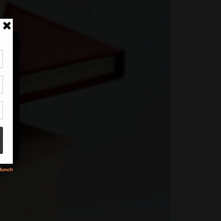
tir
nt
son
s