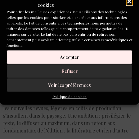
cookies
Pour offrir les meilleures expériences, nous utilisons des technologies
telles que les cookies pour stocker et/ou accéder aux informations des
appareils. Le fait de consentir à ces technologies nous permettra de
traiter des données telles que le comportement de navigation ou les ID
uniques sur ce site. Le fait de ne pas consentir ou de retirer son
consentement peut avoir un effet négatif sur certaines caractéristiques et
fonctions.
Accepter
Refuser
Voir les préférences
Politique de cookies
Couvertures colorées, pas de papier glacé, papier recyclé;
les nouvelles revues, légères en coûts de production
s’installent dans le paysage. Une ambition : privilégier le
texte, le diffuser au maximum, dans un retour aux
fondamentaux de l’édition : la littérature et rien d’autre.