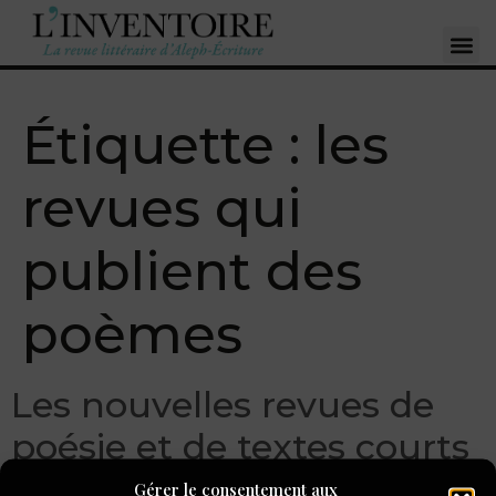
Étiquette :
les
revues qui
publient des
poèmes
Les nouvelles revues de
poésie et de textes courts
(2/3) : penser le monde
Gérer le consentement aux