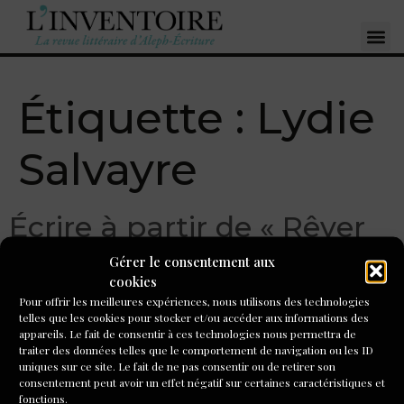
Étiquette :
Lydie
Salvayre
Écrire à partir de « Rêver
debout » de Lydie
Gérer le consentement aux
cookies
Salvayre
Pour offrir les meilleures expériences, nous utilisons des technologies
telles que les cookies pour stocker et/ou accéder aux informations des
appareils. Le fait de consentir à ces technologies nous permettra de
C’est la rentrée ! L’atelier de L’Inventoire redémarre cette
traiter des données telles que le comportement de navigation ou les ID
semaine sur notre plateforme à distance ! Comme l’an
uniques sur ce site. Le fait de ne pas consentir ou de retirer son
passé une proposition d’écriture vous sera proposée en
consentement peut avoir un effet négatif sur certaines caractéristiques et
fonctions.
accès libre tous les mois par un formateur d’Aleph-