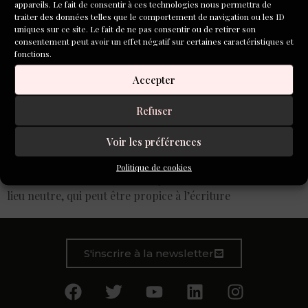
appareils. Le fait de consentir à ces technologies nous permettra de
traiter des données telles que le comportement de navigation ou les ID
uniques sur ce site. Le fait de ne pas consentir ou de retirer son
consentement peut avoir un effet négatif sur certaines caractéristiques et
fonctions.
Accepter
Refuser
Voir les préférences
En quittant son lieu de vie, on s’accorde du temps pour
Politique de cookies
écrire, mais on s’offre aussi la possibilité d’accéder à un
lieu neutre, qui peut être propice à l’écriture
S'inscrire à la newsletter