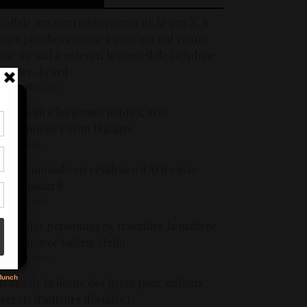
 offrir aux neurodivergents de la gen Z, à
eurs proches comme à ceux qui ont eu un
our du mal à se lever, le conseil de Delphine
Tranier-Brard
5 décembre 2025
aire écrire les jeunes publics, avec
Emmanuelle Pavon Dufaure
tir
5 mars 2026
nt
son
oème nomade en résidence à Arles avec
Anne Baatard
2 janvier 2026
s
réer des personnages, travailler la matière
u récit avec Valérie Mello
9 janvier 2026
0 ans de la Revue des livres pour enfants :
ecrets d’auteurs dévoilés !