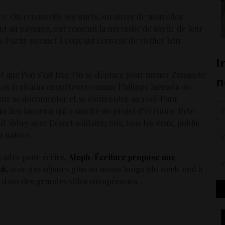
re. On renouvelle ses sujets, on ouvre de nouvelles
nt au paysage, ont ressenti la nécessité de sortir de leur
. Partir permet à ceux qui écrivent de vivifier leur
jet que l’on s’est fixé. On se déplace pour mener l’enquête
 Les écrivains enquêteurs comme Philippe Jaenada ou
pour se documenter et se confronter au réel. Pour
n lieu inconnu qui a suscité un projet d’écriture. Pete
bbey avec Désert solitaire, ont, tous les deux, publié
a nature.
u cadre pour écrire,
Aleph-Écriture propose une
26
, avec des séjours plus ou moins longs (du week-end à
t dans des grandes villes européennes …