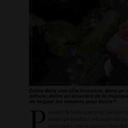
Écrire dans une ville inconnue, dans un 
nature ; écrire en écoutant de la musiq
de larguer les amarres pour écrire ?
P
rendre de la distance pour quelques jo
arrive que l’écriture soit empêchée pa
contraintes. On est enfermé dans des 