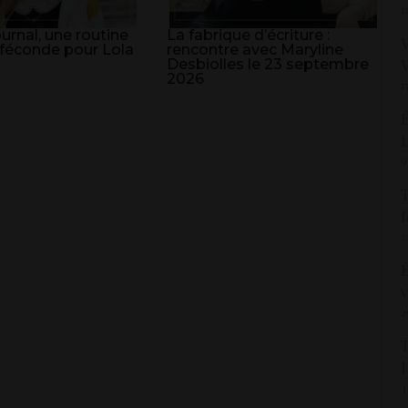
1
ournal, une routine
La fabrique d’écriture :
V
e féconde pour Lola
rencontre avec Maryline
V
Desbiolles le 23 septembre
2026
1
É
t
9
T
f
2
É
v
2
T
3