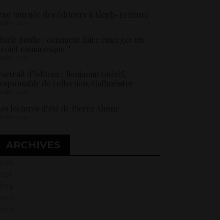
ne Journée des éditeurs à Aleph-Ecriture
 juillet 2026
arie Boulic : comment faire émerger un
rojet romanesque ?
 juillet 2026
ortrait d’éditeur : Benjamin Guérif,
esponsable de collection, Gallmeister
 juillet 2026
es lectures d’été de Pierre Ahnne
 juillet 2026
ARCHIVES
2026
2025
2024
2023
2022