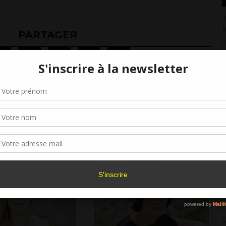
À
l
PARTAGER
j
N
1
Gérer le consentement aux cookies
F
r offrir les meilleures expériences, nous utilisons des technologies telles que les
kies pour stocker et/ou accéder aux informations des appareils. Le fait de consen
2
es technologies nous permettra de traiter des données telles que le comporteme
navigation ou les ID uniques sur ce site. Le fait de ne pas consentir ou de retirer 
P
sentement peut avoir un effet négatif sur certaines caractéristiques et fonctions.
1
Accepter
Refuser
Voir les préférence
C
d
Politique de cookies
1
5
S