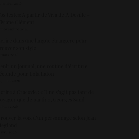
2 janvier 2016
os textes: A partir de Viva de P. Deville –
iviane Clément
7 novembre 2014
crire dans une langue étrangère pour
rouver son style
 mars 2026
enir un journal, une routine d’écriture
éconde pour Lola Lafon
1 juillet 2026
crire à Cracovie : « Il ne s’agit pas tant de
oyager que de partir », Georges Sand
9 juin 2026
rouver la voix d’un personnage selon Jean
Hegland
 avril 2026