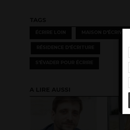
TAGS
,
ÉCRIRE LOIN
MAISON D'ÉCRIVAI
,
,
RÉSIDENCE D'ÉCRITURE
Pou
coo
S'ÉVADER POUR ÉCRIRE
à c
de 
con
A LIRE AUSSI