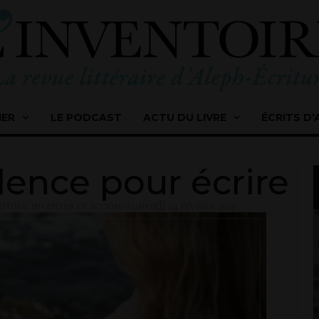
IER
LE PODCAST
ACTU DU LIVRE
ÉCRITS D’
idence pour écrire
RITURE
,
INVENTER ET ACCOMPAGNER
24 FÉVRIER 2026