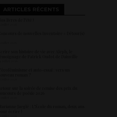
ARTICLES RÉCENTS
os livres de l’été !
5 juillet 2026
oncours de nouvelles Inventoire « Détour(s)
5 juillet 2026
crire son histoire de vie avec Aleph, le
émoignage de Patrick Oudot de Dainville
4 juillet 2026
’écoféminisme et auto-essai : vers un
nouveau roman ?
8 juillet 2026
etour sur la soirée de remise des prix du
oncours de poésie 2026
6 juillet 2026
arianne Jaeglé : L’École du roman, deux ans
our écrire !
4 juillet 2026