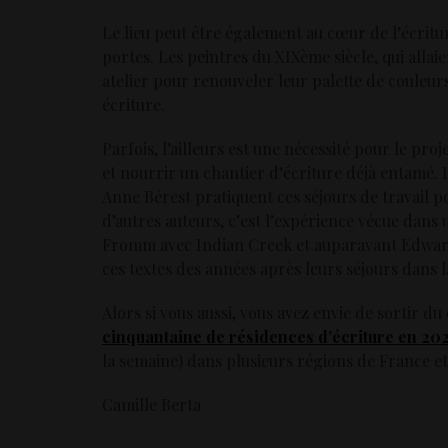
Le lieu peut être également au cœur de l’écritu
portes. Les peintres du XIXème siècle, qui allaie
atelier pour renouveler leur palette de couleurs
écriture.
Parfois, l’ailleurs est une nécessité pour le pro
et nourrir un chantier d’écriture déjà entamé.
Anne Bérest pratiquent ces séjours de travail 
d’autres auteurs, c’est l’expérience vécue dans u
Fromm avec Indian Creek et auparavant Edward A
ces textes des années après leurs séjours dans l
Alors si vous aussi, vous avez envie de sortir d
cinquantaine de résidences d’écriture en 20
la semaine) dans plusieurs régions de France e
Camille Berta