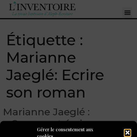
Étiquette :
Marianne
Jaeglé: Ecrire
son roman
Marianne Jaeglé :
« Comment écrire un
Gérer le consentement aux
roman ? »
cookies