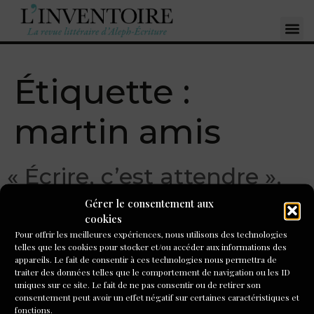
Étiquette :
martin amis
« Écrire, c’est attendre »,
Martin Amis
Gérer le consentement aux
cookies
Pour offrir les meilleures expériences, nous utilisons des technologies
« J’écris tous les jours de la semaine. J’ai un bureau où je
telles que les cookies pour stocker et/ou accéder aux informations des
travaille. Je quitte la maison et je reste absent pour la
appareils. Le fait de consentir à ces technologies nous permettra de
durée d’une journée ouvrable moyenne.
traiter des données telles que le comportement de navigation ou les ID
uniques sur ce site. Le fait de ne pas consentir ou de retirer son
consentement peut avoir un effet négatif sur certaines caractéristiques et
fonctions.