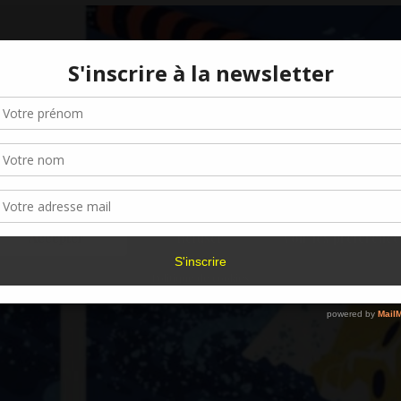
Gérer le consentement aux cookies
r offrir les meilleures expériences, nous utilisons des technologies telles que les
kies pour stocker et/ou accéder aux informations des appareils. Le fait de consen
es technologies nous permettra de traiter des données telles que le comporteme
navigation ou les ID uniques sur ce site. Le fait de ne pas consentir ou de retirer 
sentement peut avoir un effet négatif sur certaines caractéristiques et fonctions.
Accepter
Refuser
Voir les préférence
Politique de cookies