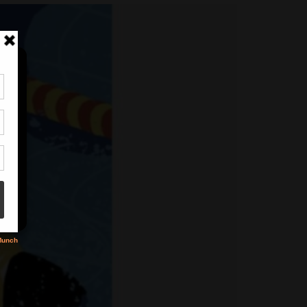
tir
nt
son
s