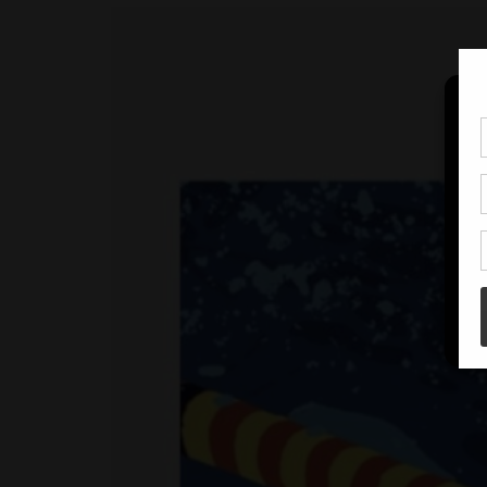
Pou
coo
à c
de 
con