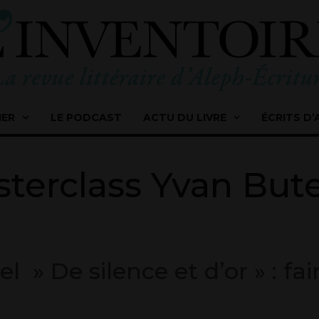
IER
LE PODCAST
ACTU DU LIVRE
ÉCRITS D’
terclass Yvan Bute
 » De silence et d’or » : fa