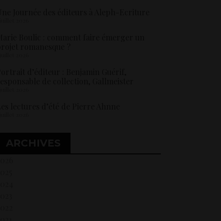
ne Journée des éditeurs à Aleph-Ecriture
 juillet 2026
arie Boulic : comment faire émerger un
rojet romanesque ?
 juillet 2026
ortrait d’éditeur : Benjamin Guérif,
esponsable de collection, Gallmeister
 juillet 2026
es lectures d’été de Pierre Ahnne
 juillet 2026
ARCHIVES
2026
2025
2024
2023
2022
021