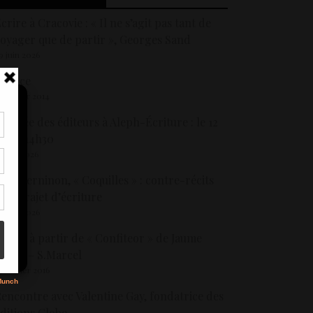
crire à Cracovie : « Il ne s’agit pas tant de
oyager que de partir », Georges Sand
9 juin 2026
ilence
8 février 2014
ournée des éditeurs à Aleph-Écriture : le 12
uin à 14h30
tir
8 mai 2026
nt
son
ulia Kerninon, « Coquilles » : contre-récits
’un trajet d’écriture
1 avril 2026
s
crire à partir de « Confiteor » de Jaume
abré – S.Marcel
3 février 2016
encontre avec Valentine Gay, fondatrice des
ditions Globe