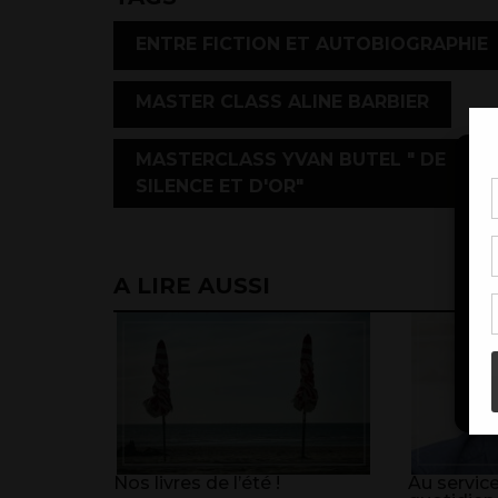
ENTRE FICTION ET AUTOBIOGRAPHIE
,
MASTER CLASS ALINE BARBIER
MASTERCLASS YVAN BUTEL " DE
SILENCE ET D'OR"
Pou
coo
à c
de 
A LIRE AUSSI
con
Nos livres de l’été !
Au service