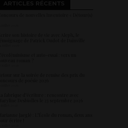
ARTICLES RÉCENTS
oncours de nouvelles Inventoire « Détour(s)
5 juillet 2026
crire son histoire de vie avec Aleph, le
émoignage de Patrick Oudot de Dainville
4 juillet 2026
’écoféminisme et auto-essai : vers un
nouveau roman ?
8 juillet 2026
etour sur la soirée de remise des prix du
oncours de poésie 2026
6 juillet 2026
a fabrique d’écriture : rencontre avec
aryline Desbiolles le 23 septembre 2026
5 juillet 2026
arianne Jaeglé : L’École du roman, deux ans
our écrire !
4 juillet 2026