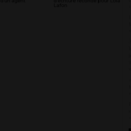
 d’un agent
d’écriture féconde pour Lola
Lafon
2
L
M
1
À
l
j
1
«
t
1
P
s
2