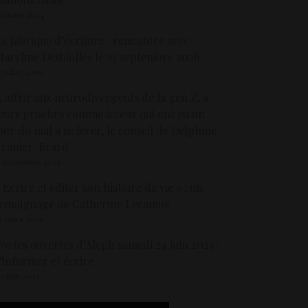
3 mars 2024
a fabrique d’écriture : rencontre avec
aryline Desbiolles le 23 septembre 2026
5 juillet 2026
 offrir aux neurodivergents de la gen Z, à
eurs proches comme à ceux qui ont eu un
our du mal à se lever, le conseil de Delphine
Tranier-Brard
5 décembre 2025
 Ecrire et éditer son histoire de vie » : un
émoignage de Catherine Lecamus
9 mars 2026
ortes ouvertes d’Aleph samedi 24 juin 2023 :
’informer et écrire
0 juin 2023