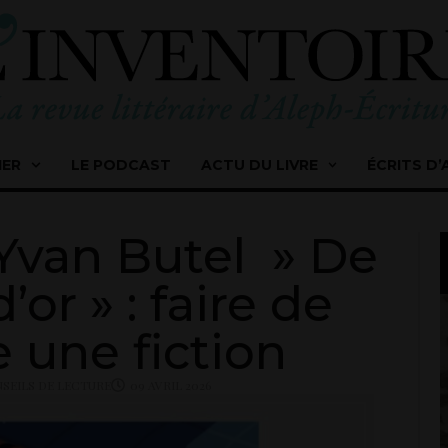
IER
LE PODCAST
ACTU DU LIVRE
ÉCRITS D’
Yvan Butel » De
’or » : faire de
e une fiction
SEILS DE LECTURE
09 AVRIL 2026