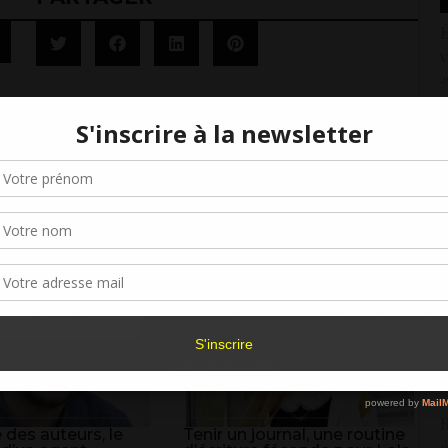
É
,
v
2
S
1
Gérer le consentement aux cookies
J
r offrir les meilleures expériences, nous utilisons des technologies telles que les
j
kies pour stocker et/ou accéder aux informations des appareils. Le fait de consen
1
es technologies nous permettra de traiter des données telles que le comporteme
navigation ou les ID uniques sur ce site. Le fait de ne pas consentir ou de retirer 
J
sentement peut avoir un effet négatif sur certaines caractéristiques et fonctions.
d
2
Accepter
Refuser
Voir les préférence
E
Politique de cookies
C
2
R
 des auteurs, le
Tenir un journal, une routine
é