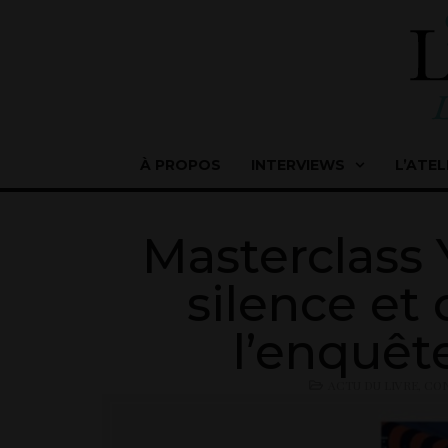
À PROPOS
INTERVIEWS
L’ATEL
Masterclass 
silence et d
l’enquêt
ACTU DU LIVRE
,
CON