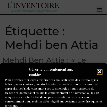
Étiquette :
Mehdi ben Attia
Mehdi Ben Attia : « Le
cinéma, un art du
Gérer le consentement aux
cookies
portrait »
Pour offrir les meilleures expériences, nous utilisons des technologies
telles que les cookies pour stocker et/ou accéder aux informations des
appareils. Le fait de consentir à ces technologies nous permettra de
Scénariste et réalisateur, Mehdi Ben Attia a réalisé
traiter des données telles que le comportement de navigation ou les ID
notamment « Le fil », « Je ne suis pas mort », et « L’amour
uniques sur ce site. Le fait de ne pas consentir ou de retirer son
des hommes ». Mehdi Ben Attia animera le cycle de
consentement peut avoir un effet négatif sur certaines caractéristiques et
fonctions.
formation « Écrire un scénario » du 11 janvier au 1er juin