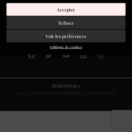
2025. Il nous parle ici de sa manière d’aborder le cinéma,
Accepter
un art du portrait. L’Inventoire : Vous animez […]
Refuser
Voir les préférences
S'inscrire à la newsletter
Politique de cookies
REMONTER
©2025 TOUS DROITS RÉSERVÉS L’INVENTOIRE