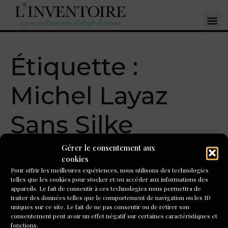
Étiquette :
Michel Layaz
Sans Silke
Gérer le consentement aux
Écrire à partir de « Sans
cookies
Pour offrir les meilleures expériences, nous utilisons des technologies
Silke » de Michel Layaz
telles que les cookies pour stocker et/ou accéder aux informations des
appareils. Le fait de consentir à ces technologies nous permettra de
traiter des données telles que le comportement de navigation ou les ID
Je vous propose dans un premier temps de lister une série
uniques sur ce site. Le fait de ne pas consentir ou de retirer son
de situations, d’événements soit du quotidien soit lors de
consentement peut avoir un effet négatif sur certaines caractéristiques et
moments exceptionnels, que vous avez vécus ou dont vous
fonctions.