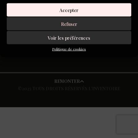
avez été témoins, dans la vie d’un enfant.
Accepter
Refuser
S'inscrire à la newsletter
Voir les préférences
Politique de cookies
REMONTER
©2025 TOUS DROITS RÉSERVÉS L’INVENTOIRE