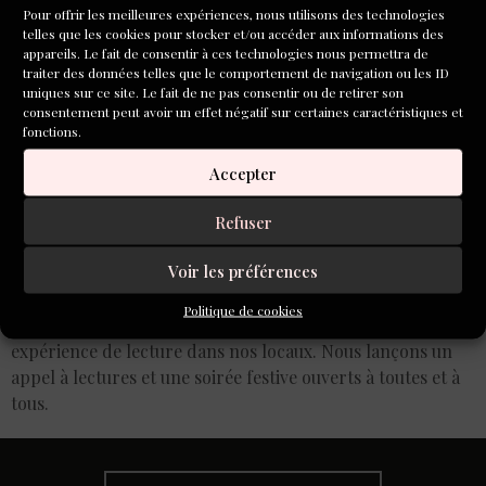
Pour offrir les meilleures expériences, nous utilisons des technologies
telles que les cookies pour stocker et/ou accéder aux informations des
appareils. Le fait de consentir à ces technologies nous permettra de
traiter des données telles que le comportement de navigation ou les ID
uniques sur ce site. Le fait de ne pas consentir ou de retirer son
consentement peut avoir un effet négatif sur certaines caractéristiques et
fonctions.
Accepter
Refuser
À l’initiative du CNL, la journée « 10 mars Je lis », invite à
Voir les préférences
lire 15 minutes partout en France, sur nos lieux de travail,
à la maison, dans les jardins publics. Nous participons à
Politique de cookies
cette journée en vous proposant de vivre cette
expérience de lecture dans nos locaux. Nous lançons un
appel à lectures et une soirée festive ouverts à toutes et à
tous.