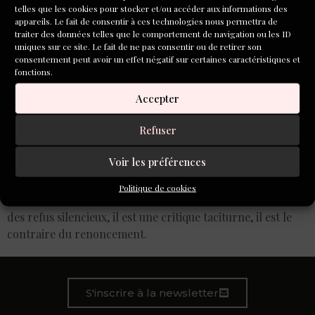
telles que les cookies pour stocker et/ou accéder aux informations des
appareils. Le fait de consentir à ces technologies nous permettra de
traiter des données telles que le comportement de navigation ou les ID
uniques sur ce site. Le fait de ne pas consentir ou de retirer son
consentement peut avoir un effet négatif sur certaines caractéristiques et
fonctions.
Accepter
Refuser
Voir les préférences
À lui seul, ce mot « pourtant » était un projet entier et
cohérent quant à l’expression de ce que peut être une
Politique de cookies
existence. Il est un mot à la fois rebelle et discret, le nom
des refus silencieux, il est une critique taciturne, il est le
contraire du renoncement.
S'inscrire à la newsletter