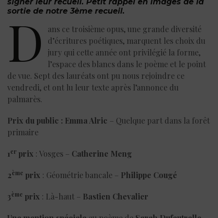
signer leur recueil. Petit rappel en images de la
sortie de notre 3ème recueil.
D
ans ce troisième opus, une grande diversité
d’écritures poétiques, marquent les choix du
jury qui cette année ont privilégié la forme,
l’espace des blancs dans le poème et le point
de vue. Sept des lauréats ont pu nous rejoindre ce
vendredi, et ont lu leur texte après l’annonce du
palmarès.
Prix du public
: Emma Alric
– Quelque part dans la forêt
primaire
er
1
prix
: Vosges –
Catherine Meng
ème
2
prix
: Géométrie bancale –
Philippe Cougé
ème
3
prix
: Là-haut –
Bastien Chevalier
Une mention spéciale
au poème de
Sarah Dufeutrelle
,