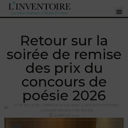
Retour sur la
soirée de remise
des prix du
concours de
poésie 2026
ACTU DU LIVRE
,
CONSEILS DE LECTURE
,
L'ATELIER D'ÉCRITURE
,
L'ATELIER OUVERT
,
VOS TEXTES
16 JUILLET 2026