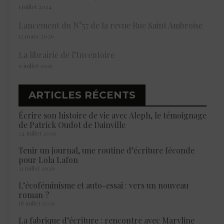
1 juillet 2024
Lancement du N°57 de la revue Rue Saint Ambroise
12 mars 2026
La librairie de l’Inventoire
9 juillet 2025
ARTICLES RÉCENTS
Écrire son histoire de vie avec Aleph, le témoignage
de Patrick Oudot de Dainville
24 juillet 2026
Tenir un journal, une routine d’écriture féconde
pour Lola Lafon
21 juillet 2026
L’écoféminisme et auto-essai : vers un nouveau
roman ?
18 juillet 2026
La fabrique d’écriture : rencontre avec Maryline