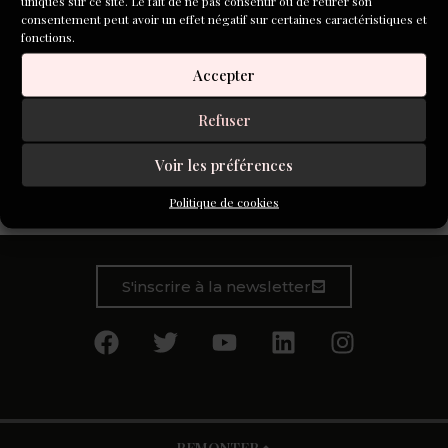
uniques sur ce site. Le fait de ne pas consentir ou de retirer son
consentement peut avoir un effet négatif sur certaines caractéristiques et
fonctions.
Accepter
Refuser
Voir les préférences
ondes radio nocturne
rêves en FM qui me bercent
Politique de cookies
S'inscrire à la newsletter