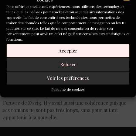
Pour offrir les meilleures expériences, nous utilisons des technologies
telles que les cookies pour stocker et/ou accéder aux informations des
appareils. Le fait de consentir à ces technologies nous permettra de
traiter des données telles que le comportement de navigation ou les ID
uniques sur ce site. Le fait de ne pas consentir ou de retirer son
consentement peut avoir un effet négatif sur certaines caractéristiques et
fonctions.
Accepter
Refuser
Voir les préférences
Le terme « amok » caractérise en effet une certaine folie.
J’espère ne pas être trop atteint… J’ai appelé la maison
Politique de cookies
d’édition Amok car j’aimais l’idée de faire référence à
l’œuvre de Zweig. Il y avait aussi une cohérence puisque
ses romans ne sont pas très longs, sans pour autant
appartenir à la nouvelle.