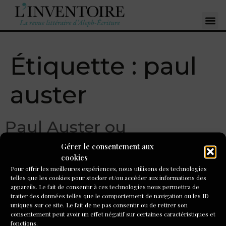
Étiquette :
paul
auster
Paul Auster ou
l’universalité d’un
Gérer le consentement aux
cookies
autoportrait, par Georgia
Pour offrir les meilleures expériences, nous utilisons des technologies
telles que les cookies pour stocker et/ou accéder aux informations des
Makhlouf
appareils. Le fait de consentir à ces technologies nous permettra de
traiter des données telles que le comportement de navigation ou les ID
uniques sur ce site. Le fait de ne pas consentir ou de retirer son
Je ne sais pas d’où me viennent mes livres. Ils naissent
consentement peut avoir un effet négatif sur certaines caractéristiques et
dans mon inconscient et écrire, c’est comme trouver son
fonctions.