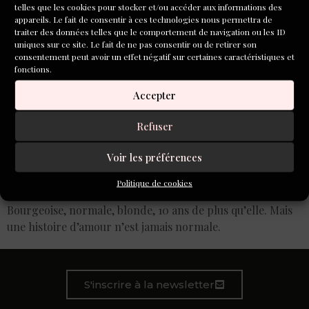
telles que les cookies pour stocker et/ou accéder aux informations des
appareils. Le fait de consentir à ces technologies nous permettra de
traiter des données telles que le comportement de navigation ou les ID
uniques sur ce site. Le fait de ne pas consentir ou de retirer son
consentement peut avoir un effet négatif sur certaines caractéristiques et
fonctions.
Accepter
Refuser
Voir les préférences
Des phrases courtes comme un coup de poing. Un
chapitre sur la vie, le prétoire, la famille, les amis du père,
Politique de cookies
un chapitre sur la fille. Pas son genre pourtant.
Bourgeoise, normale, blonde, 10 ans de plus qu’elle. Mais
une histoire d’amour n’est jamais normale.
S'inscrire à la newsletter