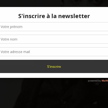
Gérer le consentement aux cookies
r offrir les meilleures expériences, nous utilisons des technologies telles que les
kies pour stocker et/ou accéder aux informations des appareils. Le fait de consen
es technologies nous permettra de traiter des données telles que le comporteme
navigation ou les ID uniques sur ce site. Le fait de ne pas consentir ou de retirer 
sentement peut avoir un effet négatif sur certaines caractéristiques et fonctions.
Accepter
Refuser
Voir les préférence
Politique de cookies