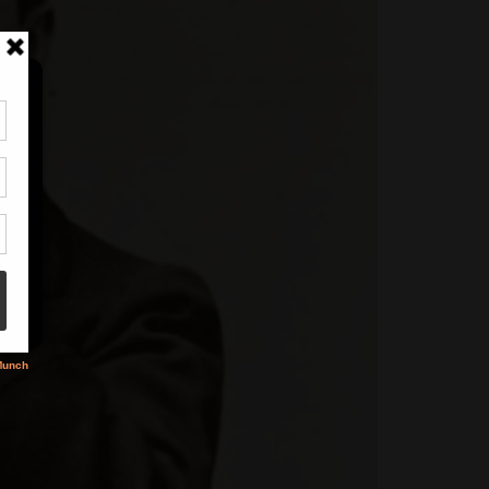
tir
nt
son
s