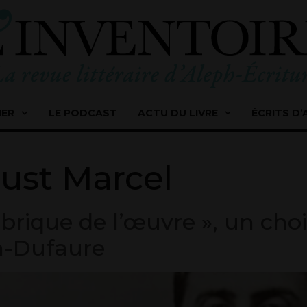
IER
LE PODCAST
ACTU DU LIVRE
ÉCRITS D’
ust Marcel
abrique de l’œuvre », un cho
-Dufaure