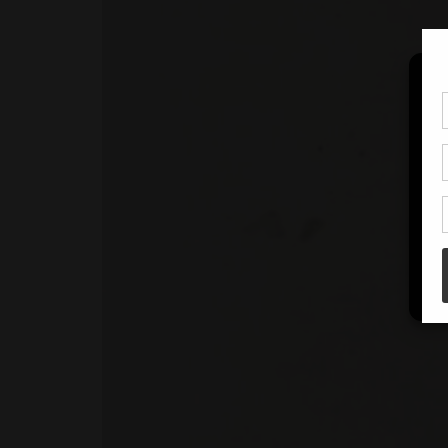
Pou
coo
à c
de 
con