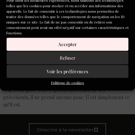
Pour offrir les meilleures expériences, nous utilisons des technologies
telles que les cookies pour stocker et/ou accéder aux informations des
appareils. Le fait de consentir à ces technologies nous permettra de
traiter des données telles que le comportement de navigation ou les ID
uniques sur ce site. Le fait de ne pas consentir ou de retirer son
consentement peut avoir un effet négatif sur certaines caractéristiques et
fonctions.
Accepter
Refuser
Voir les préférences
Frédéric Beigbeder dit de son recueil de nouvelles « Ibiza
a beaucoup changé » qu’il est son meilleur livre, et c’est
Politique de cookies
vrai. Pourquoi ? Parce qu’à la différence de ses
précédents, il ne prend aucune pose. Il est simplement ce
qu’il est.
S'inscrire à la newsletter