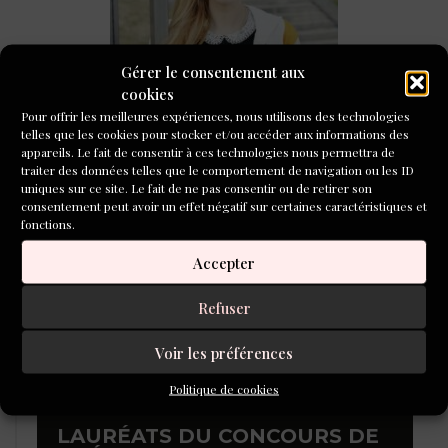
Tenir un journal, une routine d’écriture féconde pour
Gérer le consentement aux
Lola Lafon
cookies
Pour offrir les meilleures expériences, nous utilisons des technologies
CONCOURS DE NOUVELLES
telles que les cookies pour stocker et/ou accéder aux informations des
2026
appareils. Le fait de consentir à ces technologies nous permettra de
traiter des données telles que le comportement de navigation ou les ID
uniques sur ce site. Le fait de ne pas consentir ou de retirer son
consentement peut avoir un effet négatif sur certaines caractéristiques et
fonctions.
Accepter
Refuser
Voir les préférences
Politique de cookies
LAURÉATS DU CONCOURS DE