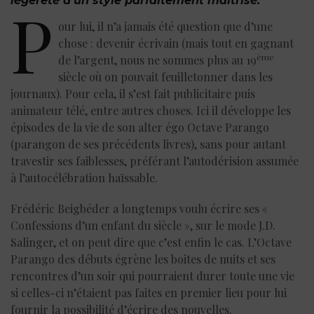
légèreté d’un style parfaitement maîtrisé.
P
our lui, il n’a jamais été question que d’une
chose : devenir écrivain (mais tout en gagnant
ème
de l’argent, nous ne sommes plus au 19
siècle où on pouvait feuilletonner dans les
journaux). Pour cela, il s’est fait publicitaire puis
animateur télé, entre autres choses. Ici il développe les
épisodes de la vie de son alter égo Octave Parango
(parangon de ses précédents livres), sans pour autant
travestir ses faiblesses, préférant l’autodérision assumée
à l’autocélébration haïssable.
Frédéric Beigbéder a longtemps voulu écrire ses «
Confessions d’un enfant du siècle », sur le mode J.D.
Salinger, et on peut dire que c’est enfin le cas. L’Octave
Parango des débuts égrène les boites de nuits et ses
rencontres d’un soir qui pourraient durer toute une vie
si celles-ci n’étaient pas faites en premier lieu pour lui
fournir la possibilité d’écrire des nouvelles.