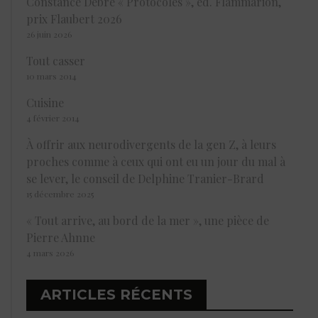
Constance Debré « Protocoles », éd. Flammarion,
prix Flaubert 2026
26 juin 2026
Tout casser
10 mars 2014
Cuisine
4 février 2014
À offrir aux neurodivergents de la gen Z, à leurs
proches comme à ceux qui ont eu un jour du mal à
se lever, le conseil de Delphine Tranier-Brard
15 décembre 2025
« Tout arrive, au bord de la mer », une pièce de
Pierre Ahnne
4 mars 2026
ARTICLES RÉCENTS