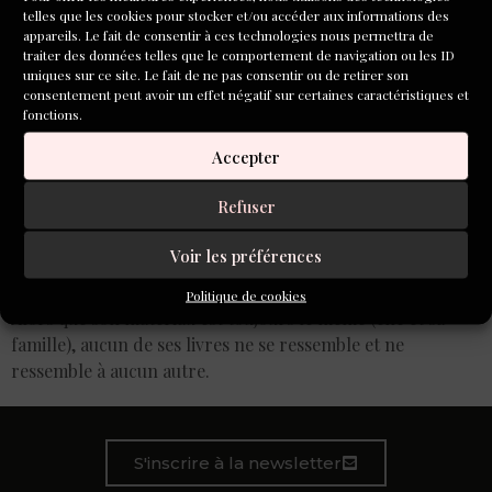
telles que les cookies pour stocker et/ou accéder aux informations des
appareils. Le fait de consentir à ces technologies nous permettra de
traiter des données telles que le comportement de navigation ou les ID
uniques sur ce site. Le fait de ne pas consentir ou de retirer son
consentement peut avoir un effet négatif sur certaines caractéristiques et
fonctions.
Accepter
Refuser
Voir les préférences
Valérie Mréjen est loin d’être une autobiographe classique.
Politique de cookies
Alors que son matériau est toujours le même (elle et sa
famille), aucun de ses livres ne se ressemble et ne
ressemble à aucun autre.
S'inscrire à la newsletter