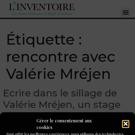
Étiquette :
rencontre avec
Valérie Mréjen
Ecrire dans le sillage de
Valérie Mréjen, un stage
par email (à partir du 23
Gérer le consentement aux
mars 2026)
cookies
Pour offrir les meilleures expériences, nous utilisons des technologies