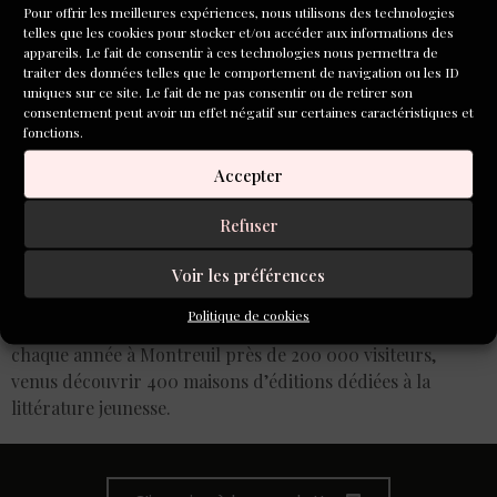
Pour offrir les meilleures expériences, nous utilisons des technologies
telles que les cookies pour stocker et/ou accéder aux informations des
appareils. Le fait de consentir à ces technologies nous permettra de
traiter des données telles que le comportement de navigation ou les ID
uniques sur ce site. Le fait de ne pas consentir ou de retirer son
consentement peut avoir un effet négatif sur certaines caractéristiques et
fonctions.
Accepter
Refuser
Voir les préférences
Du 27 novembre au 2 décembre se tient le salon du Livre et
Politique de cookies
de la presse jeunesse à Montreuil. Le Salon accueille
chaque année à Montreuil près de 200 000 visiteurs,
venus découvrir 400 maisons d’éditions dédiées à la
littérature jeunesse.