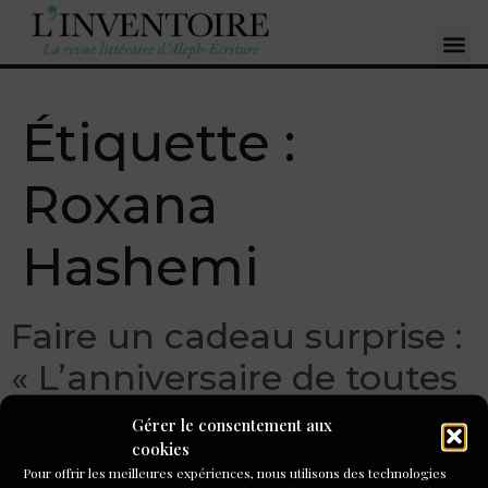
Étiquette :
Roxana
Hashemi
Faire un cadeau surprise :
« L’anniversaire de toutes
les choses », Roxana
Gérer le consentement aux
cookies
Hashemi
Pour offrir les meilleures expériences, nous utilisons des technologies