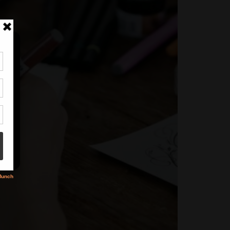
tir
nt
son
s