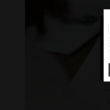
Pou
coo
à c
de 
con