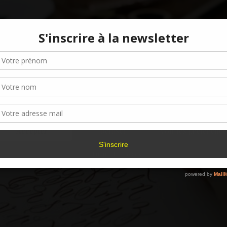
Gérer le consentement aux cookies
r offrir les meilleures expériences, nous utilisons des technologies telles que les
kies pour stocker et/ou accéder aux informations des appareils. Le fait de consen
es technologies nous permettra de traiter des données telles que le comporteme
navigation ou les ID uniques sur ce site. Le fait de ne pas consentir ou de retirer 
sentement peut avoir un effet négatif sur certaines caractéristiques et fonctions.
Accepter
Refuser
Voir les préférence
Politique de cookies