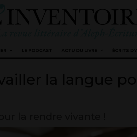
IER
LE PODCAST
ACTU DU LIVRE
ÉCRITS D’
vailler la langue p
our la rendre vivante !