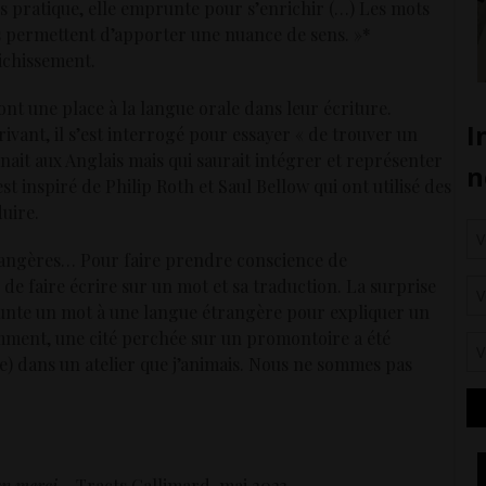
sens pratique, elle emprunte pour s’enrichir (…) Les mots
ls permettent d’apporter une nuance de sens. »*
ichissement.
ont une place à la langue orale dans leur écriture.
ivant, il s’est interrogé pour essayer « de trouver un
nait aux Anglais mais qui saurait intégrer et représenter
est inspiré de Philip Roth et Saul Bellow qui ont utilisé des
uire.
étrangères… Pour faire prendre conscience de
 de faire écrire sur un mot et sa traduction. La surprise
runte un mot à une langue étrangère pour expliquer un
ent, une cité perchée sur un promontoire a été
 dans un atelier que j’animais. Nous ne sommes pas
ien merci
– Tracts Gallimard, mai 2023