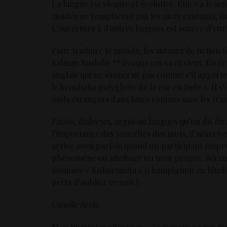
La langue est vivante et évolutive. Elle « a le 
ajoutés ne remplacent pas les mots existants, i
L’ouverture à d’autres langues est source d’enr
Pour traduire le monde, les auteurs de fiction f
Salman Rushdie ** évoque ces va et vient. En écr
anglais qui ne sonnerait pas comme s’il apparte
le brouhaha polyglotte de la rue en Inde ». Il s’
mots étrangers dans leurs romans sans les trad
Patois, dialectes, argot ou langues qu’on dit 
l’importance des sonorités des mots, il m’arrive
arrive aussi parfois quand un participant emp
phénomène ou attribuer un nom propre. Récemm
nommée « Kukurmutta » (champignon en hindie)
prêts d’oublier ce mot !
Camille Berta
*
Les linguistes atterré.es –
Le français va très b