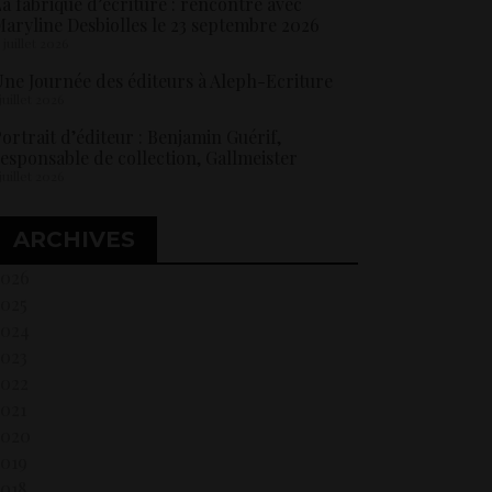
a fabrique d’écriture : rencontre avec
aryline Desbiolles le 23 septembre 2026
5 juillet 2026
ne Journée des éditeurs à Aleph-Ecriture
 juillet 2026
ortrait d’éditeur : Benjamin Guérif,
esponsable de collection, Gallmeister
 juillet 2026
ARCHIVES
2026
2025
2024
2023
2022
021
2020
2019
018