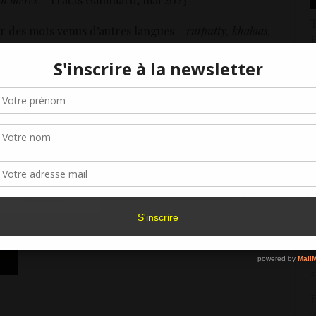
T
sser des mots venus d’autres langues –
rutputty, khalaas,
 que j’en expliquais la signification par le contexte,
3
 devinerait que
rutputty
voulait plus ou moins dire «
Gérer le consentement aux cookies
D
 » ou « foutu », et que shanti c’était « la paix ». Je compris
t
chutney. Ce fut pour moi, une véritable libération. »
r offrir les meilleures expériences, nous utilisons des technologies telles que les
1
kies pour stocker et/ou accéder aux informations des appareils. Le fait de consen
es technologies nous permettra de traiter des données telles que le comporteme
É
navigation ou les ID uniques sur ce site. Le fait de ne pas consentir ou de retirer 
t
sentement peut avoir un effet négatif sur certaines caractéristiques et fonctions.
9
PARTAGER
Accepter
Refuser
Voir les préférence
P
2
Politique de cookies
«
C
2
É
1