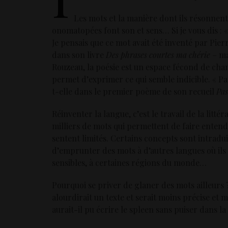
Les mots et la manière dont ils résonnent
onomatopées font son et sens… Si je vous dis : «
Je pensais que ce mot avait été inventé par Pier
dans son livre
Des phrases courtes ma chérie
– ma
Rouzeau, la poésie est un espace fécond de ch
permet d’exprimer ce qui semble indicible. « Pa
t-elle dans le premier poème de son recueil
Pas
Réinventer la langue, c’est le travail de la litté
milliers de mots qui permettent de faire entendr
sentent limités. Certains concepts sont intradui
d’emprunter des mots à d’autres langues où ils
sensibles, à certaines régions du monde…
Pourquoi se priver de glaner des mots ailleurs
alourdirait un texte et serait moins précise e
aurait-il pu écrire le spleen sans puiser dans la