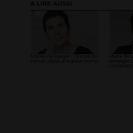
A LIRE AUSSI
Marianne Jaeglé : L’École du
Marie Bou
roman, deux ans pour écrire !
émerger u
romanesq