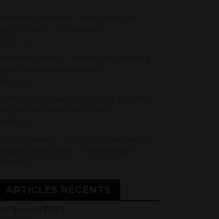
os textes à partir de « Jacob, Jacob » de
alérie Zénatti – MC Gardien
 octobre 2015
éronique Petetin : « Passer d’une langue à
’autre dans la même phrase »
 mars 2020
asterclass de Laurence Vielle et Aurélien
ony les 5 et 6 Juin 2026 à Paris
7 avril 2026
crire à Cracovie : « Il ne s’agit pas tant de
oyager que de partir », Georges Sand
9 juin 2026
ARTICLES RÉCENTS
os livres de l’été !
5 juillet 2026