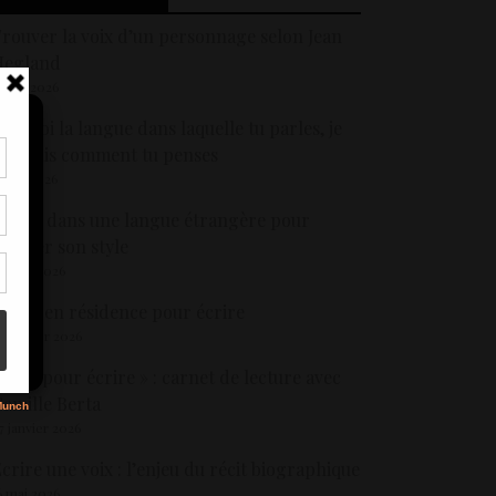
rouver la voix d’un personnage selon Jean
Hegland
 avril 2026
is-moi la langue dans laquelle tu parles, je
e dirais comment tu penses
5 mai 2026
tir
nt
crire dans une langue étrangère pour
son
rouver son style
 mars 2026
s
artir en résidence pour écrire
4 février 2026
 Lire pour écrire » : carnet de lecture avec
amille Berta
7 janvier 2026
crire une voix : l’enjeu du récit biographique
6 mai 2026