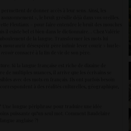
 permettent de donner accès à leur sens. Ainsi, les
 zonzonnement », le bruit grésille déjà dans vos oreilles.
rette Fleutiaux – pour faire entendre le bruit des mouches
is il existe bel et bien dans le dictionnaire… Chez Valérie
amboulement de la langue. Transformer les mots lui
s mouranrir désespérir père infinir lever courir » hurle-
 revoir
consacré à la fin de vie de son père.
rature. Si la langue française est riche de dizaine de
e de multiples nuances, il arrive que les écrivains se
sibles avec des mots en français. Ils ont parfois besoin
 correspondent à des réalités culturelles, géographique,
 ? Une longue périphrase pour traduire une idée
t moins puissante qu’un seul mot. Comment Baudelaire
 langue anglaise ?!