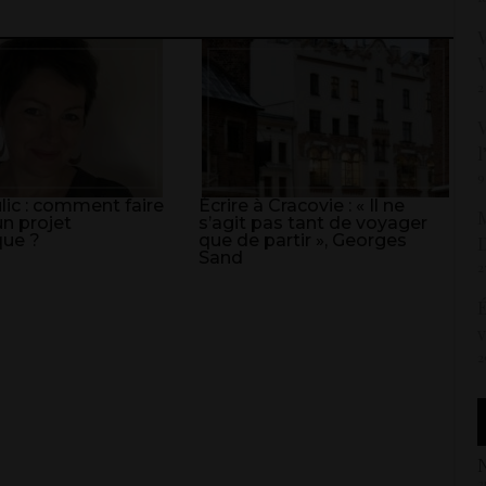
V
V
2
V
l
9
lic : comment faire
Écrire à Cracovie : « Il ne
M
n projet
s’agit pas tant de voyager
ue ?
que de partir », Georges
D
Sand
2
É
v
2
N
2