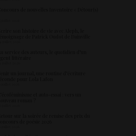
oncours de nouvelles Inventoire « Détour(s)
5 juillet 2026
crire son histoire de vie avec Aleph, le
émoignage de Patrick Oudot de Dainville
4 juillet 2026
u service des auteurs, le quotidien d’un
gent littéraire
3 juillet 2026
enir un journal, une routine d’écriture
éconde pour Lola Lafon
1 juillet 2026
’écoféminisme et auto-essai : vers un
nouveau roman ?
8 juillet 2026
etour sur la soirée de remise des prix du
oncours de poésie 2026
6 juillet 2026