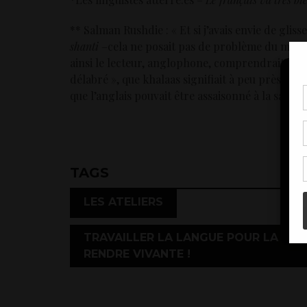
** Salman Rushdie : « Et si j’avais envie de gli
shanti
–cela ne posait pas de problème du moment
ainsi le lecteur, anglophone, comprendrait, ou
délabré », que khalaas signifiait à peu près « fini
que l’anglais pouvait être assaisonné à la sauce 
Pou
coo
à c
de 
con
TAGS
,
LES ATELIERS
TRAVAILLER LA LANGUE POUR LA
RENDRE VIVANTE !