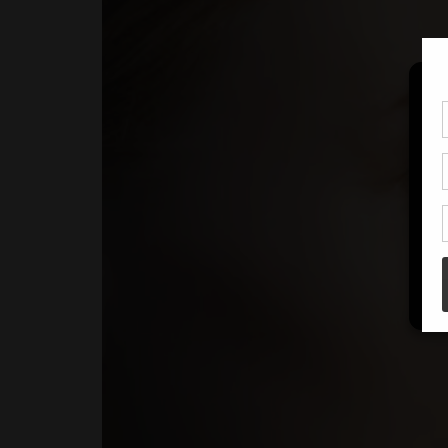
Pou
coo
à c
de 
con