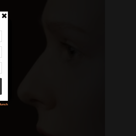
tir
nt
son
s