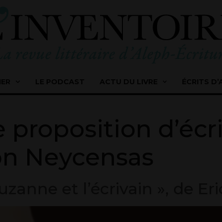
IER
LE PODCAST
ACTU DU LIVRE
ÉCRITS D’
 proposition d’écr
on Neycensas
uzanne et l’écrivain », de Er