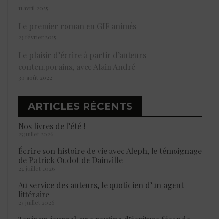
11 avril 2025
Le premier roman en GIF animés
23 février 2015
Le plaisir d’écrire à partir d’auteurs
contemporains, avec Alain André
30 août 2022
ARTICLES RÉCENTS
Nos livres de l’été !
25 juillet 2026
Écrire son histoire de vie avec Aleph, le témoignage
de Patrick Oudot de Dainville
24 juillet 2026
Au service des auteurs, le quotidien d’un agent
littéraire
23 juillet 2026