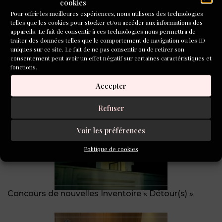
cookies
UNE PROPOSITION
Pour offrir les meilleures expériences, nous utilisons des technologies
telles que les cookies pour stocker et/ou accéder aux informations des
D'ÉCRITURE DE
appareils. Le fait de consentir à ces technologies nous permettra de
ARLETTE
traiter des données telles que le comportement de navigation ou les ID
MONDON
uniques sur ce site. Le fait de ne pas consentir ou de retirer son
consentement peut avoir un effet négatif sur certaines caractéristiques et
NEYCENSAS
fonctions.
Accepter
A LIRE AUSSI
Refuser
Voir les préférences
Politique de cookies
Concours de nouvelles Inventoire « Détour(s) »