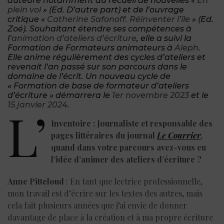
auteure notamment du recueil de nouvelles «
En
plein vol
» (Ed. D’autre part) et de l’ouvrage
critique «
Catherine Safonoff. Réinventer l’île
» (Ed.
Zoé). Souhaitant étendre ses compétences à
l
’animation d’ateliers d’écriture
, elle a suivi la
Formation de Formateurs animateurs à
Aleph
.
Elle anime régulièrement des cycles d’ateliers et
revenait l’an passé sur son parcours dans le
domaine de l’écrit. Un nouveau cycle de
« Formation de base de formateur d’ateliers
d’écriture » démarrera le
1er novembre 2023
et le
15 janvier 2024
.
L’
Inventoire : Journaliste et responsable des
pages littéraires du journal
Le Courrier
,
quand dans votre parcours avez-vous eu
l’idée d’animer des ateliers d’écriture ?
Anne Pitteloud
: En tant que lectrice professionnelle,
mon travail est d’écrire sur les textes des autres, mais
cela fait plusieurs années que j’ai envie de donner
davantage de place à la création et à ma propre écriture