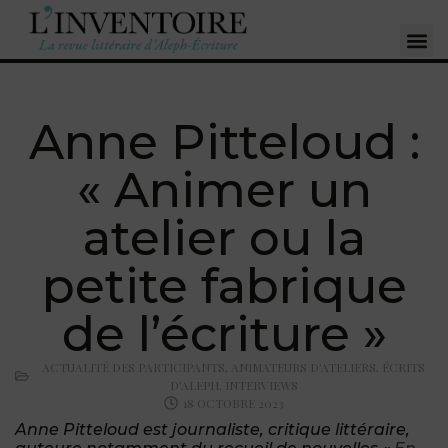
Anne Pitteloud :
« Animer un
atelier ou la
petite fabrique
de l’écriture »
ACTUALITÉ DES PARTICIPANTS
,
ANIMATEURS D'ATELIERS
,
ÉCRITS
D'ALEPH
,
INTERVIEWS
18 OCTOBRE 2023
Anne Pitteloud est journaliste, critique littéraire,