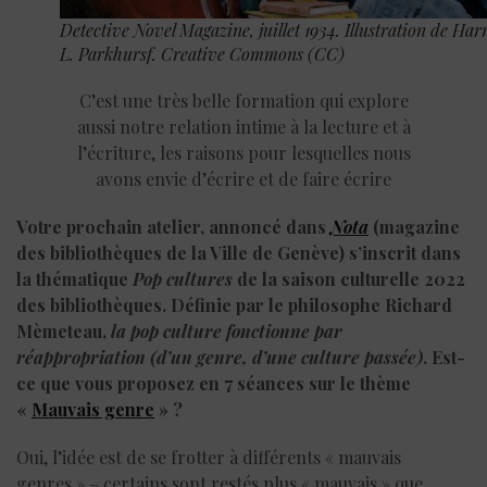
Detective Novel Magazine, juillet 1934. Illustration de Har
L. Parkhursf. Creative Commons (CC)
C’est une très belle formation qui explore
aussi notre relation intime à la lecture et à
l’écriture, les raisons pour lesquelles nous
avons envie d’écrire et de faire écrire
Votre prochain atelier, annoncé dans
Nota
(magazine
des bibliothèques de la Ville de Genève) s’inscrit dans
la thématique
Pop
cultures
de la saison culturelle 2022
des bibliothèques. Définie par le philosophe Richard
Mèmeteau,
la pop culture fonctionne par
réappropriation (d’un genre, d’une culture passée)
. Est-
ce que vous proposez en 7 séances sur le thème
«
Mauvais genre
» ?
Oui, l’idée est de se frotter à différents « mauvais
genres » – certains sont restés plus « mauvais » que