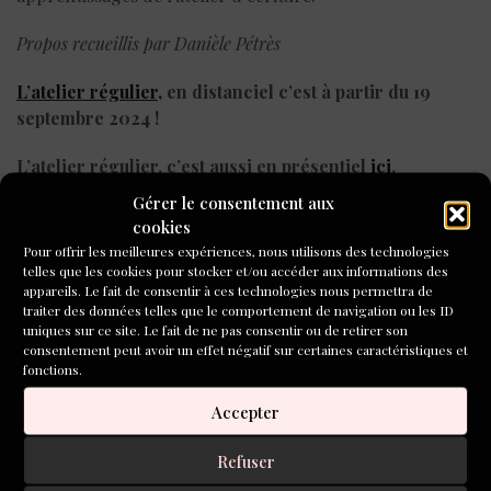
Propos recueillis par Danièle Pétrès
L’atelier régulier,
en distanciel c’est à partir du 19
septembre 2024 !
L’atelier régulier, c’est aussi en présentiel
ici
.
Gérer le consentement aux
Ecrire à partir du cinéma
(sur 3 jours), à Bordeaux, à
cookies
partir du 19 au 21 octobre, c’est
ici
.
Pour offrir les meilleures expériences, nous utilisons des technologies
telles que les cookies pour stocker et/ou accéder aux informations des
appareils. Le fait de consentir à ces technologies nous permettra de
traiter des données telles que le comportement de navigation ou les ID
uniques sur ce site. Le fait de ne pas consentir ou de retirer son
consentement peut avoir un effet négatif sur certaines caractéristiques et
TAGS
PARTAGER
fonctions.
,
@LEJEDESMOTS
Accepter
Refuser
L'ATELIER