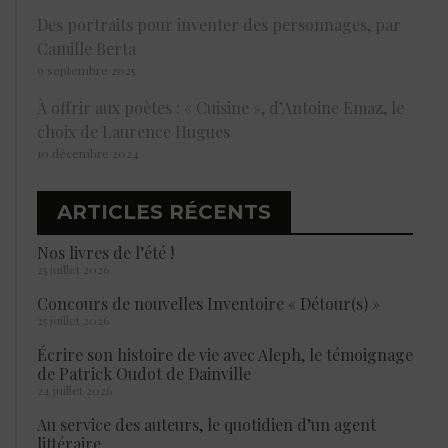
Des portraits pour inventer des personnages, par
Camille Berta
9 septembre 2025
À offrir aux poètes : « Cuisine », d’Antoine Emaz, le
choix de Laurence Hugues
10 décembre 2024
ARTICLES RÉCENTS
Nos livres de l’été !
25 juillet 2026
Concours de nouvelles Inventoire « Détour(s) »
25 juillet 2026
Écrire son histoire de vie avec Aleph, le témoignage
de Patrick Oudot de Dainville
24 juillet 2026
Au service des auteurs, le quotidien d’un agent
littéraire