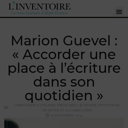
Marion Guevel :
« Accorder une
place à l’écriture
dans son
quotidien »
ANIMATEURS D'ATELIERS
,
ENSEIGNER L'ÉCRITURE
,
INTERVIEWS
,
INVENTER ET ACCOMPAGNER
16 SEPTEMBRE 2024