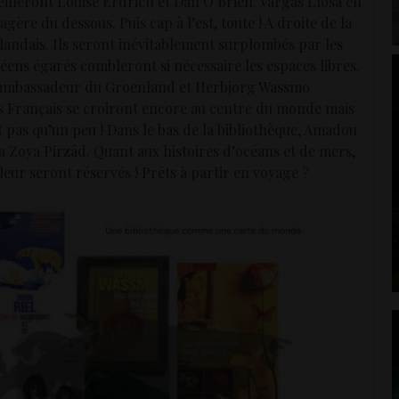
eilleront Louise Erdrich et Dan O’Brien. Vargas Llosa en
gère du dessous. Puis cap à l’est, toute ! A droite de la
élandais. Ils seront inévitablement surplombés par les
réens égarés combleront si nécessaire les espaces libres.
 l’ambassadeur du Groenland et Herbjorg Wassmo
s Français se croiront encore au centre du monde mais
t pas qu’un peu ! Dans le bas de la bibliothèque, Amadou
 Zoya Pirzâd. Quant aux histoires d’océans et de mers,
ur seront réservés ! Prêts à partir en voyage ?