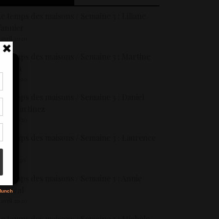
e temps des maisons / Semaine 3 : Liliane
annier
 avril 2020
e temps des maisons / Semaine 3 : Martine
Gaudin
 avril 2020
tir
e temps des maisons / Semaine 3 : Daniel
nt
uis Martinez
son
 avril 2020
e temps des maisons / Semaine 3 : Laurence
s
ilot
 avril 2020
e temps des maisons / Semaine 3 : Annie
amiral
 avril 2020
e temps des maisons / Semaine 3 : Michèle