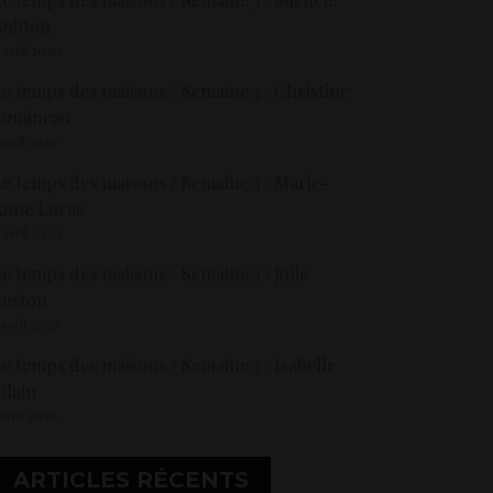
uitton
 avril 2020
e temps des maisons / Semaine 3 : Christine
Lumineau
 avril 2020
e temps des maisons / Semaine 3 : Marie-
Anne Lucas
 avril 2020
e temps des maisons / Semaine 3 : Julie
Boston
 avril 2020
e temps des maisons / Semaine 3 : Isabelle
ilain
 avril 2020
ARTICLES RÉCENTS