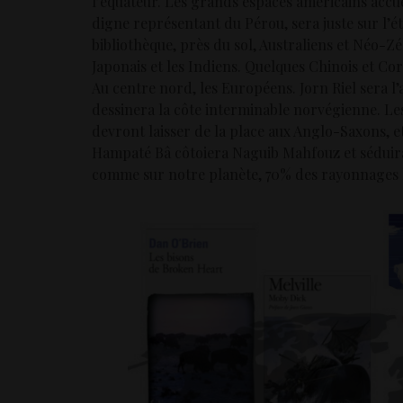
l’équateur. Les grands espaces américains accu
digne représentant du Pérou, sera juste sur l’éta
bibliothèque, près du sol, Australiens et Néo-Z
Japonais et les Indiens. Quelques Chinois et Co
Au centre nord, les Européens. Jorn Riel sera
dessinera la côte interminable norvégienne. Le
devront laisser de la place aux Anglo-Saxons, e
Hampaté Bâ côtoiera Naguib Mahfouz et séduira
comme sur notre planète, 70% des rayonnages le