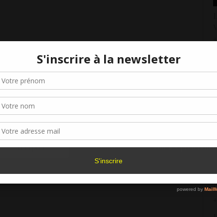
L
V
4
L
Gérer le consentement aux cookies
4
r offrir les meilleures expériences, nous utilisons des technologies telles que les
kies pour stocker et/ou accéder aux informations des appareils. Le fait de consen
L
es technologies nous permettra de traiter des données telles que le comporteme
L
navigation ou les ID uniques sur ce site. Le fait de ne pas consentir ou de retirer 
4
sentement peut avoir un effet négatif sur certaines caractéristiques et fonctions.
L
Accepter
Refuser
Voir les préférence
G
5
Politique de cookies
L
L
4
L