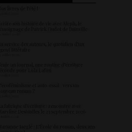
os livres de l’été !
5 juillet 2026
crire son histoire de vie avec Aleph, le
émoignage de Patrick Oudot de Dainville
4 juillet 2026
u service des auteurs, le quotidien d’un
gent littéraire
3 juillet 2026
enir un journal, une routine d’écriture
éconde pour Lola Lafon
1 juillet 2026
’écoféminisme et auto-essai : vers un
nouveau roman ?
8 juillet 2026
a fabrique d’écriture : rencontre avec
aryline Desbiolles le 23 septembre 2026
5 juillet 2026
arianne Jaeglé : L’École du roman, deux ans