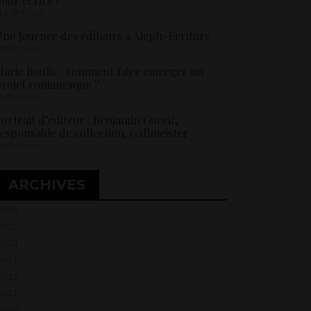
our écrire !
4 juillet 2026
ne Journée des éditeurs à Aleph-Ecriture
 juillet 2026
arie Boulic : comment faire émerger un
rojet romanesque ?
 juillet 2026
ortrait d’éditeur : Benjamin Guérif,
esponsable de collection, Gallmeister
 juillet 2026
ARCHIVES
2026
2025
2024
2023
2022
021
2020