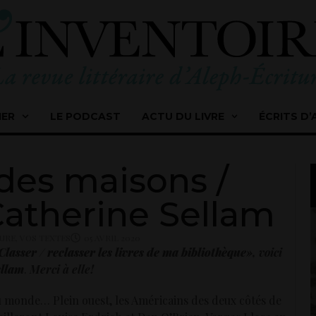
IER
LE PODCAST
ACTU DU LIVRE
ÉCRITS D’
des maisons /
Catherine Sellam
TURE
,
VOS TEXTES
05 AVRIL 2020
Classer / reclasser les livres de ma bibliothèque
», voici
ellam
.
Merci à elle!
 monde… Plein ouest, les Américains des deux côtés de