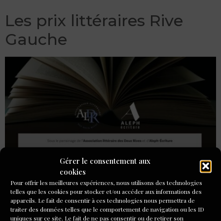
Les prix littéraires Rive
Gauche
Gérer le consentement aux
cookies
Pour offrir les meilleures expériences, nous utilisons des technologies
La présence solaire de la marraine du prix, Noëlle
telles que les cookies pour stocker et/ou accéder aux informations des
Châtelet, écrivaine, essayiste et philosophe, a permis de
appareils. Le fait de consentir à ces technologies nous permettra de
rappeler pourquoi les prix littéraires étaient si nécessaires
traiter des données telles que le comportement de navigation ou les ID
uniques sur ce site. Le fait de ne pas consentir ou de retirer son
pour soutenir les écrivains. Combien il était difficile d’être