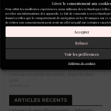
Gérer le consentement aux cookie
15 juin 2026
Pour offrir les meilleures expériences, nous utilisons des technologies telles
Les 14 lauréats du concours de poésie « Nuit(s) »
accéder aux informations des appareils. Le fait de consentir à ces technologi
données telles que le comportement de navigation ou les ID uniques sur ce sit
Aleph-Inventoire
de retirer son consentement peut avoir un effet négatif sur certaines caractér
3 juin 2024
Accepter
« Nuit(s) » Éditions la Boucherie littéraire : d’Aleph
au Marché de la poésie
Refuser
3 juillet 2024
Les lauréats du concours « Nuit(s) », retour sur la
Voir les préférences
soirée de remise des prix
Politique de cookies
1 juillet 2024
Concours de poésie Inventoire-Aleph-Écriture
2026
10 février 2026
ARTICLES RÉCENTS
Concours de nouvelles Inventoire « Détour(s) »