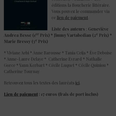
éditions la Boucherie littéraire.
Vous pouvez le commander via
ce
lien de paiement
Liste des auteurs
:
Geneviève
er
e
Andrea Besse (1
Prix) * Jimmy Vartabedian (2
Prix) *
e
Marie Bressy (3
Prix)
* Viviane Aebi * Anne Barousse * Tania Ceija * Ève Deboise
* Anne-Laure Delaye * Catherine Evrard * Nathalie
Gorce * Yann Kerbart * Cécile Luquet * Cécile Quiniou *
Catherine Tournay
Retrouvez tous les textes des lauréats
ici
.
Lien de paiement
: 17 euros (frais de port inclus)