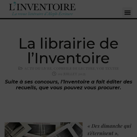
La librairie de
l’Inventoire
ACTU DU LIVRE
,
CONSEILS DE LECTURE
,
VOS TEXTES
09 JUILLET 2025
Suite à ses concours, l’Inventoire a fait éditer des
recueils, que vous pouvez vous procurer.
« Des dimanche qui
s’éternisent »,