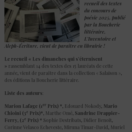
recueil des textes
du concours de
poésie 2025, publié
par la Boucherie
littéraire,
L’Inventoire et
Aleph-Écriture, vient de paraître en librairie !
Le recueil « Les dimanches qui s’éternisent
»
rassemblant 14 des textes des 15 lauréats de cette
année, vient de paraître dans la collection « Salaison »,
des éditions la Boucherie littéraire.
Liste des auteurs
:
er
Marion Lafage
(1
Prix) *
, Edouard Nokody,
Mario
e
Chioini
(3
Prix)*
, Marthe Omé,
Sandrine Drappier-
e
Ferry
,
(2
Prix) *
Sophie Destribats, Didier Benoit,
Corinne Velasco Echeveste, Miruna Timar-David, Muriel