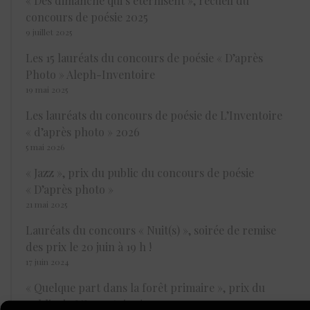
« Des dimanche qui s’éternisent », recueil du
concours de poésie 2025
9 juillet 2025
Les 15 lauréats du concours de poésie « D’après
Photo » Aleph-Inventoire
19 mai 2025
Les lauréats du concours de poésie de L’Inventoire
« d’après photo » 2026
5 mai 2026
« Jazz », prix du public du concours de poésie
« D’après photo »
21 mai 2025
Lauréats du concours « Nuit(s) », soirée de remise
des prix le 20 juin à 19 h !
17 juin 2024
« Quelque part dans la forêt primaire », prix du
public de L’Inventoire !