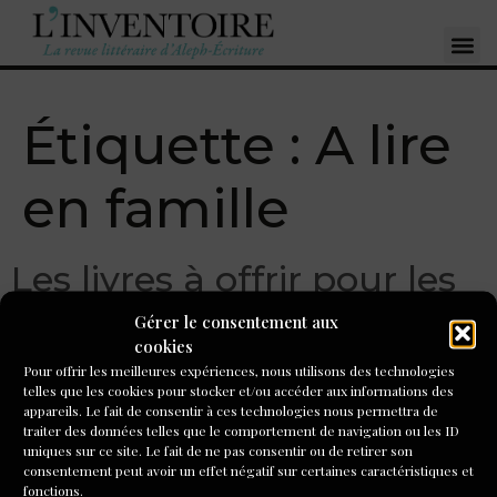
Étiquette :
A lire
en famille
Les livres à offrir pour les
fêtes : les choix d’Isabelle
Gérer le consentement aux
cookies
Agert
Pour offrir les meilleures expériences, nous utilisons des technologies
telles que les cookies pour stocker et/ou accéder aux informations des
appareils. Le fait de consentir à ces technologies nous permettra de
Tout le mois de décembre, l’équipe des formateurs
traiter des données telles que le comportement de navigation ou les ID
animateurs d’Aleph-Écriture vous propose leur choix de
uniques sur ce site. Le fait de ne pas consentir ou de retirer son
livres à offrir pour Noël. Aujourd’hui, la recommandation
consentement peut avoir un effet négatif sur certaines caractéristiques et
fonctions.
d’Isabelle Agert. À ceux qui n’ont pas le