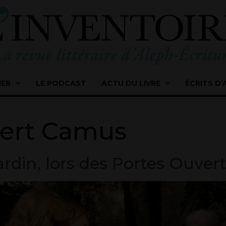
IER
LE PODCAST
ACTU DU LIVRE
ÉCRITS D’
bert Camus
ardin, lors des Portes Ouve