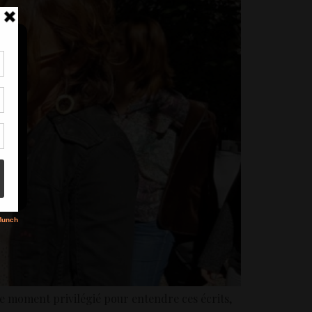
tir
nt
son
s
 le moment privilégié pour entendre ces écrits,