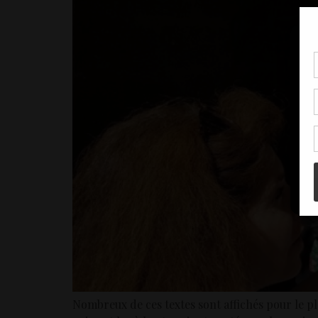
Pou
coo
à c
de 
con
Nombreux de ces textes sont affichés pour le pla