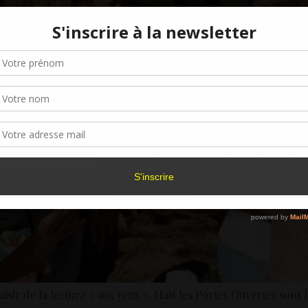
Gérer le consentement aux cookies
r offrir les meilleures expériences, nous utilisons des technologies telles que les
kies pour stocker et/ou accéder aux informations des appareils. Le fait de consen
es technologies nous permettra de traiter des données telles que le comporteme
navigation ou les ID uniques sur ce site. Le fait de ne pas consentir ou de retirer 
sentement peut avoir un effet négatif sur certaines caractéristiques et fonctions.
Accepter
Refuser
Voir les préférence
Politique de cookies
isir de la lecture « aux yeux ». Mais les Portes Ouvertes sont