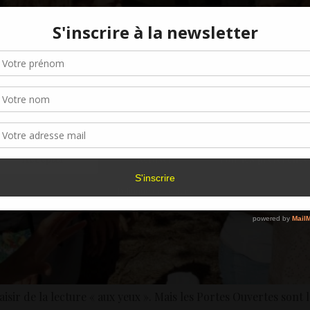
Gérer le consentement aux cookies
r offrir les meilleures expériences, nous utilisons des technologies telles que les
kies pour stocker et/ou accéder aux informations des appareils. Le fait de consen
es technologies nous permettra de traiter des données telles que le comporteme
navigation ou les ID uniques sur ce site. Le fait de ne pas consentir ou de retirer 
sentement peut avoir un effet négatif sur certaines caractéristiques et fonctions.
Accepter
Refuser
Voir les préférence
Politique de cookies
isir de la lecture « aux yeux ». Mais les Portes Ouvertes sont