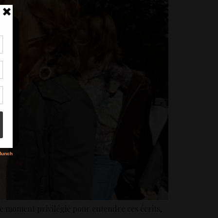
tir
nt
son
s
 le moment privilégié pour entendre ces écrits,