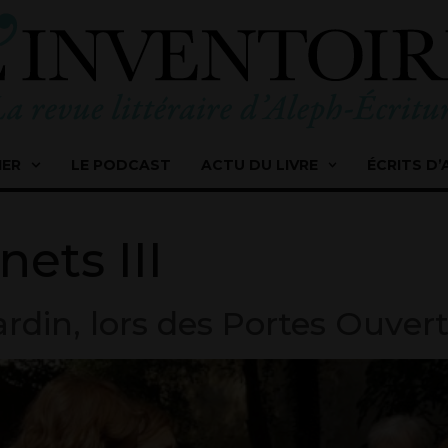
IER
LE PODCAST
ACTU DU LIVRE
ÉCRITS D’
nets III
ardin, lors des Portes Ouve