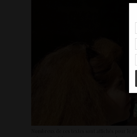
Pou
coo
à c
de 
con
Nombreux de ces textes sont affichés pour le pla